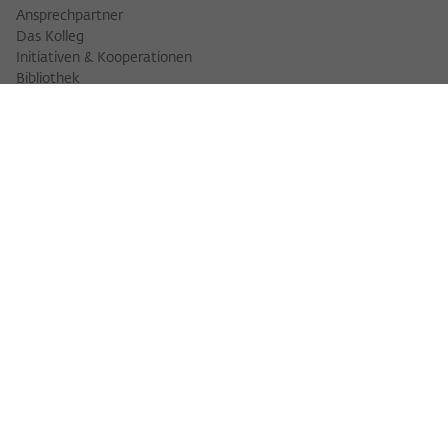
Ansprechpartner
Das Kolleg
Initiativen & Kooperationen
Bibliothek
FELLOWS
Fellowfinder
Fellows 2025/2026
Fellows 2026/2027
Permanent Fellows
Alumni
VERANSTALTUNGEN
Veranstaltungskalender
Workshops
Veranstaltungsreihen
Three Cultures Forum
WIKOTHEK
Wiko Shorts
Lectures & Keynotes
Features