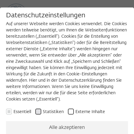
Datenschutzeinstellungen
Auf unserer Webseite werden Cookies verwendet. Die Cookies
werden teilweise benötigt, um Ihnen die Webseitenfunktionen
bereitzustellen („Essentiell“). Cookies für die Erstellung von
Sea
MENU
Search
Webseitenstatistiken („Statistiken“) oder für die Bereitstellung
externer Dienste („Externe Inhalte“) werden hingegen nur
verwendet, wenn Sie entweder über „Alle akzeptieren“ oder
eine Zweckauswahl und Klick auf „Speichern und Schließen“
VORTRAG
eingewilligt haben. Sie können Ihre Einwilligung jederzeit mit
Mittwoch, 14.05.2025
Wirkung für die Zukunft in den Cookie-Einstellungen
widerrufen. Hier und in der Datenschutzerklärung finden Sie
17:00 – 18:30 Uhr
weitere Informationen. Wenn Sie uns keine Einwilligung
erteilen, werden wir nur die für diese Seite erforderlichen
Cookies setzen („Essentiell“).
Palestine in/and
Essentiell
Statistiken
Externe Inhalte
International Law
Alle akzeptieren