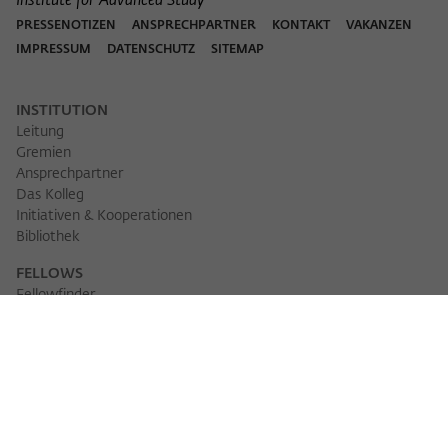
Institute for Advanced Study
PRESSENOTIZEN
ANSPRECHPARTNER
KONTAKT
VAKANZEN
IMPRESSUM
DATENSCHUTZ
SITEMAP
INSTITUTION
Leitung
Gremien
Ansprechpartner
Das Kolleg
Initiativen & Kooperationen
Bibliothek
FELLOWS
Fellowfinder
Fellows 2025/2026
Fellows 2026/2027
Permanent Fellows
Alumni
VERANSTALTUNGEN
Veranstaltungskalender