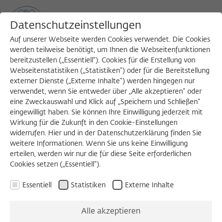
Datenschutzeinstellungen
Auf unserer Webseite werden Cookies verwendet. Die Cookies
werden teilweise benötigt, um Ihnen die Webseitenfunktionen
bereitzustellen („Essentiell“). Cookies für die Erstellung von
Sea
MENU
Search
Webseitenstatistiken („Statistiken“) oder für die Bereitstellung
externer Dienste („Externe Inhalte“) werden hingegen nur
verwendet, wenn Sie entweder über „Alle akzeptieren“ oder
eine Zweckauswahl und Klick auf „Speichern und Schließen“
PODIUMSGESPRÄCH
eingewilligt haben. Sie können Ihre Einwilligung jederzeit mit
Donnerstag, 10.04.2025
Wirkung für die Zukunft in den Cookie-Einstellungen
widerrufen. Hier und in der Datenschutzerklärung finden Sie
16:00 – 18:00 Uhr
weitere Informationen. Wenn Sie uns keine Einwilligung
erteilen, werden wir nur die für diese Seite erforderlichen
Wissenschaftskolleg zu Berlin
Cookies setzen („Essentiell“).
Essentiell
Statistiken
Externe Inhalte
Die Zukunft der
Alle akzeptieren