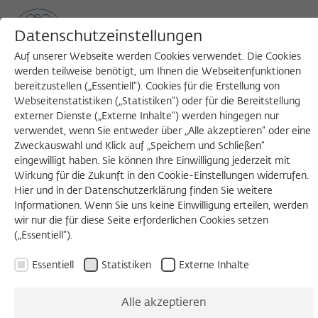
Datenschutzeinstellungen
Auf unserer Webseite werden Cookies verwendet. Die Cookies
werden teilweise benötigt, um Ihnen die Webseitenfunktionen
bereitzustellen („Essentiell“). Cookies für die Erstellung von
Sea
MENU
Search
Webseitenstatistiken („Statistiken“) oder für die Bereitstellung
externer Dienste („Externe Inhalte“) werden hingegen nur
verwendet, wenn Sie entweder über „Alle akzeptieren“ oder eine
Zweckauswahl und Klick auf „Speichern und Schließen“
HEFTVORSTELLUNG
eingewilligt haben. Sie können Ihre Einwilligung jederzeit mit
Mittwoch, 20.05.2026
Wirkung für die Zukunft in den Cookie-Einstellungen widerrufen.
Hier und in der Datenschutzerklärung finden Sie weitere
19:00 – 21:00 Uhr
Informationen. Wenn Sie uns keine Einwilligung erteilen, werden
wir nur die für diese Seite erforderlichen Cookies setzen
Wissenschaftskolleg zu Berlin
(„Essentiell“).
Essentiell
Statistiken
Externe Inhalte
Türhüter - Das ZIG-
Alle akzeptieren