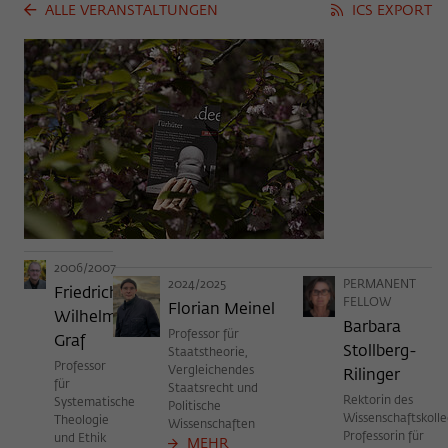
Zweck
ALLE VERANSTALTUNGEN
ICS EXPORT
der/die Besucher:in durch eine Verlinkung
auf wiko-berlin.de weitergeleitet wurde.
Name
_pk_ses
Anbieter
Matomo
Laufzeit
30 Minuten
Dieses kurzlebige Cookie wird dazu
verwendet, vorübergehend Daten über den
2006/2007
Zweck
aktuellen Aufenthalt des Besuchs auf der
2024/2025
PERMANENT
Friedrich
Webseite des Wissenschaftskollegs zu
FELLOW
Florian Meinel
Wilhelm
speichern.
Barbara
Professor für
Graf
Stollberg-
Staatstheorie,
Professor
Vergleichendes
Rilinger
für
Staatsrecht und
Rektorin des
Systematische
Politische
Wissenschaftskolle
Theologie
Wissenschaften
Professorin für
und Ethik
MEHR