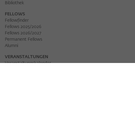
Bibliothek
FELLOWS
Fellowfinder
Fellows 2025/2026
Fellows 2026/2027
Permanent Fellows
Alumni
VERANSTALTUNGEN
Veranstaltungskalender
Workshops
Veranstaltungsreihen
Three Cultures Forum
WIKOTHEK
Wiko Shorts
Lectures & Keynotes
Features
Köpfe und Ideen
Arbeitsvorhaben
Jahrbuch