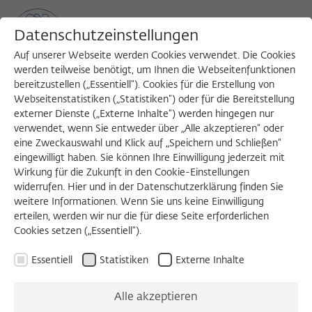
Datenschutzeinstellungen
Auf unserer Webseite werden Cookies verwendet. Die Cookies
werden teilweise benötigt, um Ihnen die Webseitenfunktionen
bereitzustellen („Essentiell“). Cookies für die Erstellung von
Sea
MENU
Search
Webseitenstatistiken („Statistiken“) oder für die Bereitstellung
externer Dienste („Externe Inhalte“) werden hingegen nur
verwendet, wenn Sie entweder über „Alle akzeptieren“ oder
eine Zweckauswahl und Klick auf „Speichern und Schließen“
WORKSHOP
eingewilligt haben. Sie können Ihre Einwilligung jederzeit mit
Donnerstag, 21.03.2024
Wirkung für die Zukunft in den Cookie-Einstellungen
widerrufen. Hier und in der Datenschutzerklärung finden Sie
09:00 – 16:00 Uhr
weitere Informationen. Wenn Sie uns keine Einwilligung
erteilen, werden wir nur die für diese Seite erforderlichen
Wissenschaftskolleg zu Berlin
Cookies setzen („Essentiell“).
Essentiell
Statistiken
Externe Inhalte
Blankensee-Colloquium
Alle akzeptieren