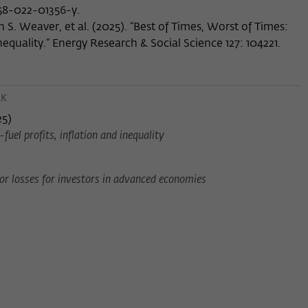
558-022-01356-y.
Name
_pk_ses
 S. Weaver, et al. (2025). “Best of Times, Worst of Times:
Anbieter
Matomo
nequality.” Energy Research & Social Science 127: 104221.
Laufzeit
30 Minuten
EK
Dieses kurzlebige Cookie wird dazu verwendet,
vorübergehend Daten über den aktuellen
25
)
Zweck
Aufenthalt des Besuchs auf der Webseite des
fuel profits, inflation and inequality
Wissenschaftskollegs zu speichern.
jor losses for investors in advanced economies