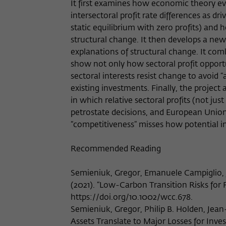
It first examines how economic theory ev
intersectoral profit rate differences as d
static equilibrium with zero profits) and 
structural change. It then develops a new
explanations of structural change. It com
show not only how sectoral profit opport
sectoral interests resist change to avoi
existing investments. Finally, the projec
in which relative sectoral profits (not jus
petrostate decisions, and European Unio
“competitiveness” misses how potential inv
Recommended Reading
Semieniuk, Gregor, Emanuele Campiglio, J
(2021). “Low-Carbon Transition Risks for 
https://doi.org/10.1002/wcc.678.
Semieniuk, Gregor, Philip B. Holden, Jean-
Assets Translate to Major Losses for Inv