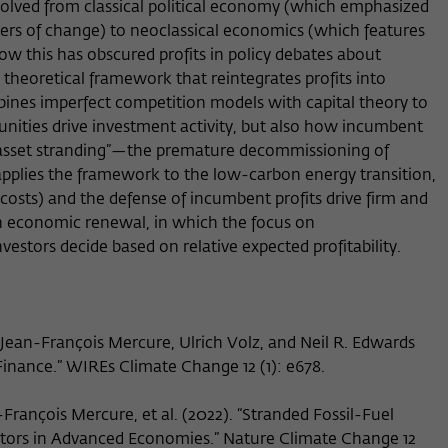
olved from classical political economy (which emphasized
Anbieter
Wissenschaftskolleg zu Berlin
rivers of change) to neoclassical economics (which features
Anbieter
Matomo
Externe Inhalte
how this has obscured profits in policy debates about
Laufzeit
Session-Dauer
Wir verwenden auf unserer Webseite externe Inhalte, um Ihnen
Laufzeit
13 Monate
 theoretical framework that reintegrates profits into
zusätzliche Informationen anzubieten. Diese externen Inhalte sind
bines imperfect competition models with capital theory to
Dieses Cookie dient zur Identifizierung einer
Videos der Video-Plattform Vimeo, Inhalte des Nachrichtendienstes
Dieses Cookie dient dazu, den/die Besucher:in
unities drive investment activity, but also how incumbent
Zweck
Zweck
Session-ID bei der Anmeldung am internen
Bluesky und Karten der OpenStreetMap Foundation (OSMF). Wenn
über eine Besucher-ID zuzuordnen.
d “asset stranding”—the premature decommissioning of
Bereich der Webseite des Wissenschaftskollegs.
Sie der Darstellung externer Inhalte zustimmen, verwendet Vimeo
den lokalen Speicher des Browsers, um Informationen über Ihre
t applies the framework to the low-carbon energy transition,
Nutzung der Videos zu speichern (z.B. Häufigkeit des Aufrufes,
t costs) and the defense of incumbent profits drive firm and
Name
_pk_ref
Dauer der Abspielzeit, etc). Außerdem willigen Sie ein, dass eine
n economic renewal, in which the focus on
Verbindung zu den externen Diensten ggf. in sog. Drittstaaten wie
estors decide based on relative expected profitability.
Anbieter
Matomo
den USA hergestellt wird, deren Datenschutzniveau von der EU
nicht als mit EU-Standards gleichwertig eingeschätzt wurde. Es
Laufzeit
6 Monate
besteht insbesondere das Risiko, dass Ihre Daten durch dortige
Behörden, zu Kontroll- und zu Überwachungszwecken,
Dieses Cookie dient dazu, zu speichern, von
möglicherweise auch ohne Rechtsbehelfsmöglichkeiten, verarbeitet
ean-François Mercure, Ulrich Volz, and Neil R. Edwards
welcher Website oder Suchmaschine der/die
werden können
Finance.” WIREs Climate Change 12 (1): e678.
Zweck
Besucher:in durch eine Verlinkung auf wiko-
berlin.de weitergeleitet wurde.
François Mercure, et al. (2022). “Stranded Fossil-Fuel
estors in Advanced Economies.” Nature Climate Change 12