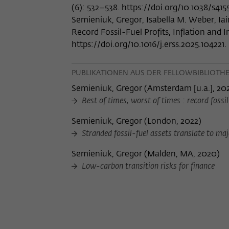
(6): 532–538. https://doi.org/10.1038/s41
Semieniuk, Gregor, Isabella M. Weber, Iain
Record Fossil-Fuel Profits, Inflation and I
https://doi.org/10.1016/j.erss.2025.104221.
PUBLIKATIONEN AUS DER FELLOWBIBLIOTH
Semieniuk, Gregor
(
Amsterdam [u.a.], 20
Best of times, worst of times : record fossil-
Semieniuk, Gregor
(
London, 2022
)
Stranded fossil-fuel assets translate to ma
Semieniuk, Gregor
(
Malden, MA, 2020
)
Low-carbon transition risks for finance