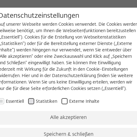
D
Datenschutzeinstellungen
Auf unserer Webseite werden Cookies verwendet. Die Cookies werde
teilweise benötigt, um Ihnen die Webseitenfunktionen bereitzustellen
(„Essentiell“). Cookies für die Erstellung von Webseitenstatistiken
NGEN
WIKOTHEK
FELLOW WERDEN
(„Statistiken“) oder für die Bereitstellung externer Dienste („Externe
Inhalte“) werden hingegen nur verwendet, wenn Sie entweder über
2026/2027
Permanent Fellows
Alumni
„Alle akzeptieren“ oder eine Zweckauswahl und Klick auf „Speichern
und Schließen“ eingewilligt haben. Sie können Ihre Einwilligung
jederzeit mit Wirkung für die Zukunft in den Cookie-Einstellungen
widerrufen. Hier und in der Datenschutzerklärung finden Sie weitere
2026/2027
Informationen. Wenn Sie uns keine Einwilligung erteilen, werden wir
Gregor Semieniuk, PhD
nur die für diese Seite erforderlichen Cookies setzen („Essentiell“).
Essentiell
Statistiken
Externe Inhalte
Associate Professor of Economics and Public Policy
University of Massachusetts Amherst
Alle akzeptieren
Born in 1985 in Herdecke, Germany
Speichern & schließen