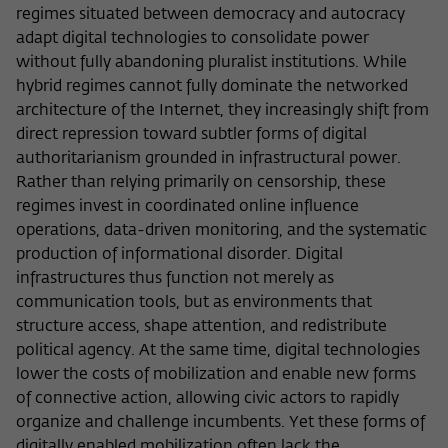
Zweck
regimes situated between democracy and autocracy
der/die Besucher:in durch eine Verlinkung
können
auf wiko-berlin.de weitergeleitet wurde.
adapt digital technologies to consolidate power
without fully abandoning pluralist institutions. While
hybrid regimes cannot fully dominate the networked
Name
_pk_ses
architecture of the Internet, they increasingly shift from
direct repression toward subtler forms of digital
Anbieter
Matomo
authoritarianism grounded in infrastructural power.
Rather than relying primarily on censorship, these
Laufzeit
30 Minuten
regimes invest in coordinated online influence
operations, data-driven monitoring, and the systematic
Dieses kurzlebige Cookie wird dazu
verwendet, vorübergehend Daten über
production of informational disorder. Digital
Zweck
den aktuellen Aufenthalt des Besuchs auf
infrastructures thus function not merely as
der Webseite des Wissenschaftskollegs
communication tools, but as environments that
zu speichern.
structure access, shape attention, and redistribute
political agency. At the same time, digital technologies
lower the costs of mobilization and enable new forms
of connective action, allowing civic actors to rapidly
organize and challenge incumbents. Yet these forms of
digitally enabled mobilization often lack the