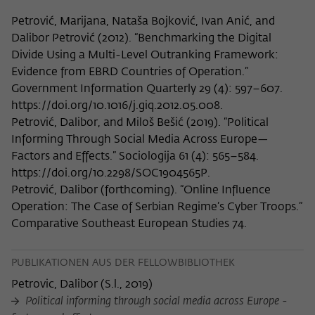
Petrović, Marijana, Nataša Bojković, Ivan Anić, and
Dalibor Petrović (2012). “Benchmarking the Digital
Divide Using a Multi-Level Outranking Framework:
Evidence from EBRD Countries of Operation.”
Government Information Quarterly 29 (4): 597–607.
https://doi.org/10.1016/j.giq.2012.05.008.
Petrović, Dalibor, and Miloš Bešić (2019). “Political
Informing Through Social Media Across Europe—
Factors and Effects.” Sociologija 61 (4): 565–584.
https://doi.org/10.2298/SOC1904565P.
Petrović, Dalibor (forthcoming). “Online Influence
Operation: The Case of Serbian Regime’s Cyber Troops.”
Comparative Southeast European Studies 74.
PUBLIKATIONEN AUS DER FELLOWBIBLIOTHEK
Petrovic, Dalibor
(
S.l., 2019
)
Political informing through social media across Europe -