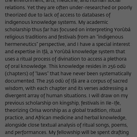
the environment, arts, medicine, and human social
Zweck
der/die Besucher:in durch eine Verlinkung
können
relations. Yet they are often under-researched or poorly
auf wiko-berlin.de weitergeleitet wurde.
theorized due to lack of access to databases of
indigenous knowledge systems. My academic
scholarship thus far has focused on interpreting Yorùbá
Name
_pk_ses
religious traditions and festivals from an “indigenous
Anbieter
Matomo
hermeneutics” perspective, and I have a special interest
and expertise in Ifá, a Yorùbá knowledge system that
Laufzeit
30 Minuten
uses a ritual process of divination to access a plethora
of oral knowledge. This knowledge resides in 256 odù
Dieses kurzlebige Cookie wird dazu
(chapters) of “laws” that have never been systematically
verwendet, vorübergehend Daten über
documented. The 256 odù of Ifá are a corpus of sacred
Zweck
den aktuellen Aufenthalt des Besuchs auf
wisdom, with each chapter and its verses addressing a
der Webseite des Wissenschaftskollegs
divergent array of human situations. I will draw on my
zu speichern.
previous scholarship on kingship, festivals in Ile-Ife,
theorizing Orisa worship as a global tradition, ritual
practice, and African medicine and herbal knowledge,
alongside close textual analysis of ritual songs, poems,
and performances. My fellowship will be spent drafting