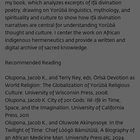
my book, which analyzes excerpts of Ifá divination
poetry, drawing on Yorùbá linguistics, mythology, and
spirituality and culture to show how Ifá divination
narratives are central for understanding Yorùbá
thought and culture. I center the work on African
indigenous hermeneutics and provide a written and
digital archive of sacred knowledge.
Recommended Reading
Olupona, Jacob K., and Terry Rey, eds. Òrìsà Devotion as
World Religion: The Globalization of Yorùbá Religious
Culture. University of Wisconsin Press, 2008.
Olupona, Jacob K. City of 201 Gods: Ilé-Ifè in Time,
Space, and the Imagination. University of California
Press, 2011.
Olupona, Jacob K., and Oluwole Akinyosoye. In the
Twilight of Time: Chief Lóògò Bámútùlá; A Biography of
an African Medicine Man. University Press plc, 2024.