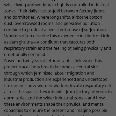
Zweck
der/die Besucher:in durch eine Verlinkung
while living and working in tightly controlled industrial
können
auf wiko-berlin.de weitergeleitet wurde.
zones. Their daily lives unfold between factory floors
and dormitories, where long shifts, airborne cotton
dust, overcrowded rooms, and pervasive pollution
Name
_pk_ses
combine to produce a persistent sense of suffocation.
Workers often describe this experience in Hindi or Urdu
Anbieter
Matomo
as dam ghutna—a condition that captures both
respiratory strain and the feeling of being physically and
Laufzeit
30 Minuten
emotionally confined.
Dieses kurzlebige Cookie wird dazu
Based on two years of ethnographic fieldwork, this
verwendet, vorübergehend Daten über
project traces how breath becomes a central site
Zweck
den aktuellen Aufenthalt des Besuchs auf
through which feminised labour migration and
der Webseite des Wissenschaftskollegs
industrial production are experienced and understood.
zu speichern.
It examines how women workers locate respiratory risk
across the spaces they inhabit—from factory interiors to
dormitories and the wider industrial zone—and how
these environments shape their physical and mental
capacities to endure the present and imagine possible