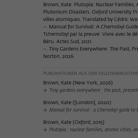
Brown, Kate. Plutopia: Nuclear Families,
Plutonium Disasters. Oxford University Pr
villes atomiques. Translated by Cédric Wei
–. Manual for Survival: A Chernobyl Guide
Tchernobyl par la preuve: Vivre avec le d
Béru. Actes Sud, 2021.
–. Tiny Gardens Everywhere: The Past, Pre
Norton, 2026.
PUBLIKATIONEN AUS DER FELLOWBIBLIOTH
Brown, Kate
(
New York, 2026
)
Tiny gardens everywhere : the past, present,
Brown, Kate
(
[London], 2020
)
Manual for survival : a Chernobyl guide to 
Brown, Kate
(
Oxford, 2015
)
Plutopia : nuclear families, atomic cities, 