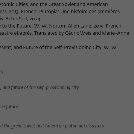
 Atomic Cities, and the Great Soviet and American
Name
_pk_ses
ess, 2013. French: Plutopia: Une histoire des premières
Anbieter
Matomo
s. Actes Sud, 2024.
 to the Future. W. W. Norton; Allen Lane, 2019. French:
Laufzeit
30 Minuten
ésastre et après. Translated by Cédric Weis and Marie-Anne
Dieses kurzlebige Cookie wird dazu verwendet,
sent, and Future of the Self-Provisioning City. W. W.
vorübergehend Daten über den aktuellen
Zweck
Aufenthalt des Besuchs auf der Webseite des
Wissenschaftskollegs zu speichern.
EK
 and future of the self-provisioning city
the future
and the great Soviet and American plutonium disasters