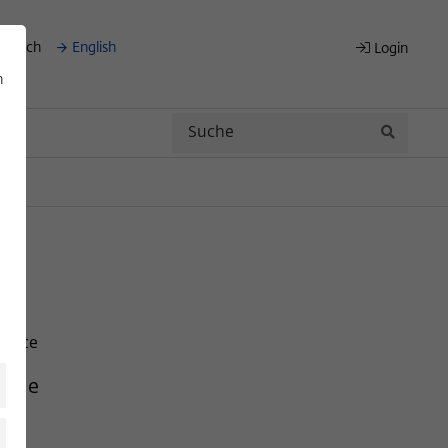
eutsch
English
Login
n
Search
Search
cience
idge