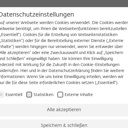
D
Datenschutzeinstellungen
Auf unserer Webseite werden Cookies verwendet. Die Cookies werde
teilweise benötigt, um Ihnen die Webseitenfunktionen bereitzustellen
(„Essentiell“). Cookies für die Erstellung von Webseitenstatistiken
NGEN
WIKOTHEK
FELLOW WERDEN
(„Statistiken“) oder für die Bereitstellung externer Dienste („Externe
Inhalte“) werden hingegen nur verwendet, wenn Sie entweder über
2026/2027
Permanent Fellows
Alumni
„Alle akzeptieren“ oder eine Zweckauswahl und Klick auf „Speichern
und Schließen“ eingewilligt haben. Sie können Ihre Einwilligung
jederzeit mit Wirkung für die Zukunft in den Cookie-Einstellungen
widerrufen. Hier und in der Datenschutzerklärung finden Sie weitere
2026/2027
Informationen. Wenn Sie uns keine Einwilligung erteilen, werden wir
Kate Brown, Ph.D.
nur die für diese Seite erforderlichen Cookies setzen („Essentiell“).
Essentiell
Statistiken
Externe Inhalte
Thomas Siebel Distinguished Professor in the History of S
Massachusetts Institute of Technology, Cambr
Alle akzeptieren
Born in 1965 in Naperville, Ill., USA
Speichern & schließen