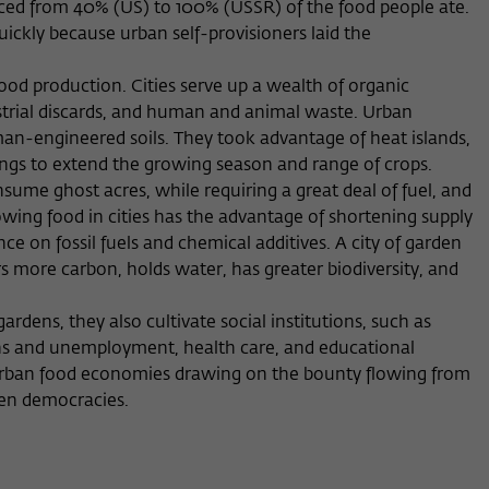
ced from 40% (US) to 100% (USSR) of the food people ate.
Anbieter
Wissenschaftskolleg zu Berlin
ickly because urban self-provisioners laid the
Anbieter
Matomo
Externe Inhalte
Laufzeit
Session-Dauer
Wir verwenden auf unserer Webseite externe Inhalte, um Ihnen
Laufzeit
13 Monate
od production. Cities serve up a wealth of organic
zusätzliche Informationen anzubieten. Diese externen Inhalte sind
ustrial discards, and human and animal waste. Urban
Dieses Cookie dient zur Identifizierung einer
Videos der Video-Plattform Vimeo, Inhalte des Nachrichtendienstes
Dieses Cookie dient dazu, den/die Besucher:in
man-engineered soils. They took advantage of heat islands,
Zweck
Zweck
Session-ID bei der Anmeldung am internen
Bluesky und Karten der OpenStreetMap Foundation (OSMF). Wenn
über eine Besucher-ID zuzuordnen.
ngs to extend the growing season and range of crops.
Bereich der Webseite des Wissenschaftskollegs.
Sie der Darstellung externer Inhalte zustimmen, verwendet Vimeo
den lokalen Speicher des Browsers, um Informationen über Ihre
nsume ghost acres, while requiring a great deal of fuel, and
Nutzung der Videos zu speichern (z.B. Häufigkeit des Aufrufes,
wing food in cities has the advantage of shortening supply
Name
_pk_ref
Dauer der Abspielzeit, etc). Außerdem willigen Sie ein, dass eine
e on fossil fuels and chemical additives. A city of garden
Verbindung zu den externen Diensten ggf. in sog. Drittstaaten wie
s more carbon, holds water, has greater biodiversity, and
Anbieter
Matomo
den USA hergestellt wird, deren Datenschutzniveau von der EU
nicht als mit EU-Standards gleichwertig eingeschätzt wurde. Es
Laufzeit
6 Monate
ens, they also cultivate social institutions, such as
besteht insbesondere das Risiko, dass Ihre Daten durch dortige
ns and unemployment, health care, and educational
Behörden, zu Kontroll- und zu Überwachungszwecken,
Dieses Cookie dient dazu, zu speichern, von
möglicherweise auch ohne Rechtsbehelfsmöglichkeiten, verarbeitet
 urban food economies drawing on the bounty flowing from
welcher Website oder Suchmaschine der/die
werden können
een democracies.
Zweck
Besucher:in durch eine Verlinkung auf wiko-
berlin.de weitergeleitet wurde.