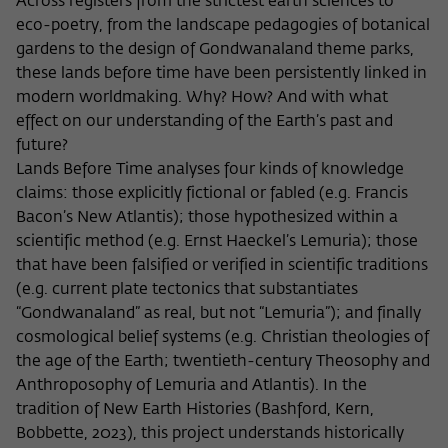
Across registers from the strictest earth sciences to
Zweck
der/die Besucher:in durch eine Verlinkung
können
eco-poetry, from the landscape pedagogies of botanical
auf wiko-berlin.de weitergeleitet wurde.
gardens to the design of Gondwanaland theme parks,
these lands before time have been persistently linked in
modern worldmaking. Why? How? And with what
Name
_pk_ses
effect on our understanding of the Earth’s past and
Anbieter
Matomo
future?
Lands Before Time analyses four kinds of knowledge
Laufzeit
30 Minuten
claims: those explicitly fictional or fabled (e.g. Francis
Bacon’s New Atlantis); those hypothesized within a
Dieses kurzlebige Cookie wird dazu
scientific method (e.g. Ernst Haeckel’s Lemuria); those
verwendet, vorübergehend Daten über
that have been falsified or verified in scientific traditions
Zweck
den aktuellen Aufenthalt des Besuchs auf
(e.g. current plate tectonics that substantiates
der Webseite des Wissenschaftskollegs
“Gondwanaland” as real, but not “Lemuria”); and finally
zu speichern.
cosmological belief systems (e.g. Christian theologies of
the age of the Earth; twentieth-century Theosophy and
Anthroposophy of Lemuria and Atlantis). In the
tradition of New Earth Histories (Bashford, Kern,
Bobbette, 2023), this project understands historically