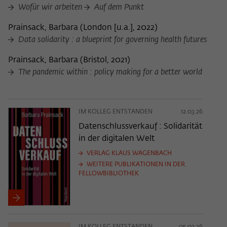
Wofür wir arbeiten
Auf dem Punkt
Prainsack, Barbara
(
London [u.a.], 2022
)
Data solidarity : a blueprint for governing health futures
Prainsack, Barbara
(
Bristol, 2021
)
The pandemic within : policy making for a better world
IM KOLLEG ENTSTANDEN
12.03.26
Datenschlussverkauf : Solidarität
in der digitalen Welt
VERLAG KLAUS WAGENBACH
WEITERE PUBLIKATIONEN IN DER
FELLOWBIBLIOTHEK