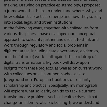
Zweck
der/die Besucher:in durch eine Verlinkung
können
making. Drawing on practice epistemology, I proposed
auf wiko-berlin.de weitergeleitet wurde.
a framework that helps to understand where, why, and
how solidaristic practices emerge and how they solidify
into social, legal, and other institutions.
Name
_pk_ses
In the following years, together with colleagues from
various disciplines, I have developed our conceptual
Anbieter
Matomo
approach to solidarity further and used it to think and
Laufzeit
30 Minuten
work through regulatory and social problems in
different areas, including data governance, epidemics,
Dieses kurzlebige Cookie wird dazu
and the future of work – all against the backdrop of
verwendet, vorübergehend Daten über
digital transformations. My book will draw upon
Zweck
den aktuellen Aufenthalt des Besuchs auf
insights from these projects, as well as on current work
der Webseite des Wissenschaftskollegs
with colleagues on all continents who seek to
zu speichern.
foreground non-European traditions of solidarity
scholarship and practice. Specifically, my monograph
will explore what solidarity can do to tackle current
transboundary problems such as health crises, climate
change, and democratic backsliding. If we understand