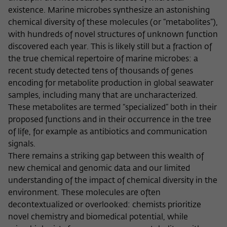
Zweck
der/die Besucher:in durch eine Verlinkung
existence. Marine microbes synthesize an astonishing
können
auf wiko-berlin.de weitergeleitet wurde.
chemical diversity of these molecules (or “metabolites”),
with hundreds of novel structures of unknown function
discovered each year. This is likely still but a fraction of
Name
_pk_ses
the true chemical repertoire of marine microbes: a
recent study detected tens of thousands of genes
Anbieter
Matomo
encoding for metabolite production in global seawater
Laufzeit
30 Minuten
samples, including many that are uncharacterized.
These metabolites are termed “specialized” both in their
Dieses kurzlebige Cookie wird dazu
proposed functions and in their occurrence in the tree
verwendet, vorübergehend Daten über
of life, for example as antibiotics and communication
Zweck
den aktuellen Aufenthalt des Besuchs auf
signals.
der Webseite des Wissenschaftskollegs
There remains a striking gap between this wealth of
zu speichern.
new chemical and genomic data and our limited
understanding of the impact of chemical diversity in the
environment. These molecules are often
decontextualized or overlooked: chemists prioritize
novel chemistry and biomedical potential, while