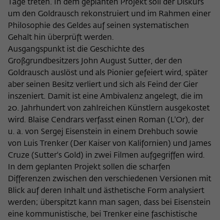
Zweck
Tage treten. In dem geplanten Projekt soll der Diskurs
der/die Besucher:in durch eine Verlinkung
können
um den Goldrausch rekonstruiert und im Rahmen einer
auf wiko-berlin.de weitergeleitet wurde.
Philosophie des Geldes auf seinen systematischen
Gehalt hin überprüft werden.
Ausgangspunkt ist die Geschichte des
Name
_pk_ses
Großgrundbesitzers John August Sutter, der den
Anbieter
Matomo
Goldrausch auslöst und als Pionier gefeiert wird, später
aber seinen Besitz verliert und sich als Feind der Gier
Laufzeit
30 Minuten
inszeniert. Damit ist eine Ambivalenz angelegt, die im
20. Jahrhundert von zahlreichen Künstlern ausgekostet
Dieses kurzlebige Cookie wird dazu
wird. Blaise Cendrars verfasst einen Roman (L'Or), der
verwendet, vorübergehend Daten über
u. a. von Sergej Eisenstein in einem Drehbuch sowie
Zweck
den aktuellen Aufenthalt des Besuchs auf
von Luis Trenker (Der Kaiser von Kalifornien) und James
der Webseite des Wissenschaftskollegs
Cruze (Sutter's Gold) in zwei Filmen aufgegriffen wird.
zu speichern.
In dem geplanten Projekt sollen die scharfen
Differenzen zwischen den verschiedenen Versionen mit
Blick auf deren Inhalt und ästhetische Form analysiert
werden; überspitzt kann man sagen, dass bei Eisenstein
eine kommunistische, bei Trenker eine faschistische