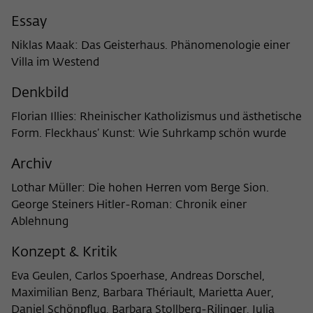
Purpose
temporarily store data about the visitor's
current stay on wiko-berlin.de.
Essay
Niklas Maak: Das Geisterhaus. Phänomenologie einer
Villa im Westend
Denkbild
Florian Illies: Rheinischer Katholizismus und ästhetische
Form. Fleckhaus’ Kunst: Wie Suhrkamp schön wurde
Archiv
Lothar Müller: Die hohen Herren vom Berge Sion.
George Steiners Hitler-Roman: Chronik einer
Ablehnung
Konzept & Kritik
Eva Geulen, Carlos Spoerhase, Andreas Dorschel,
Maximilian Benz, Barbara Thériault, Marietta Auer,
Daniel Schönpflug, Barbara Stollberg-Rilinger, Julia