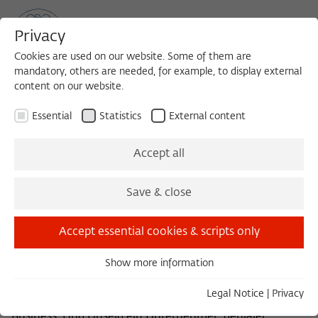
Privacy
Cookies are used on our website. Some of them are
mandatory, others are needed, for example, to display external
content on our website.
Sea
MENU
Search
Essential
Statistics
External content
ZEITSCHRIFT FÜR IDEENGESCHICHTE
Accept all
Unternehmen Unseld
Save & close
Heft XVIII/3 Herbst 2024
Accept essential cookies & scripts only
Goetz, Hartwig, Illies, Maak
Show more information
Essential
Suhrkamp Culture war auch ein Geschäftsmodell.
Essential cookies are needed for basic functionality. This
Legal Notice
|
Privacy
Bücher für das kritische Nachkriegsdeutschland ein
ensures that the website functions properly.
Business. Und Unseld ein Unternehmer, genialer