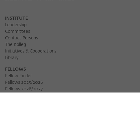
INSTITUTE
Leadership
Committees
Contact Persons
The Kolleg
Initiatives & Cooperations
Library
FELLOWS
Fellow Finder
Fellows 2025/2026
Fellows 2026/2027
Permanent Fellows
Alumni
EVENTS
Calendar of Events
Workshops
Series of Events