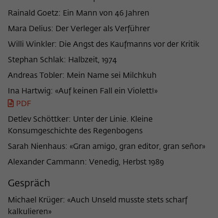
frequency of viewing, duration of playback time, etc).
Rainald Goetz: Ein Mann von 46 Jahren
Name
_pk_ref
Mara Delius: Der Verleger als Verführer
Provider
Matomo
Willi Winkler: Die Angst des Kaufmanns vor der Kritik
Stephan Schlak: Halbzeit, 1974
Lifetime
6 Monate
Andreas Tobler: Mein Name sei Milchkuh
This cookie is used to store from which
Ina Hartwig: «Auf keinen Fall ein Violett!»
website or search engine the visitor was
Purpose
redirected to wiko-berlin.de through a
PDF
link.
Detlev Schöttker: Unter der Linie. Kleine
Konsumgeschichte des Regenbogens
Name
_pk_ses
Sarah Nienhaus: «Gran amigo, gran editor, gran señor»
Alexander Cammann: Venedig, Herbst 1989
Provider
Matomo
Gespräch
Lifetime
30 Minuten
Michael Krüger: «Auch Unseld musste stets scharf
This short-lived cookie is used to
kalkulieren»