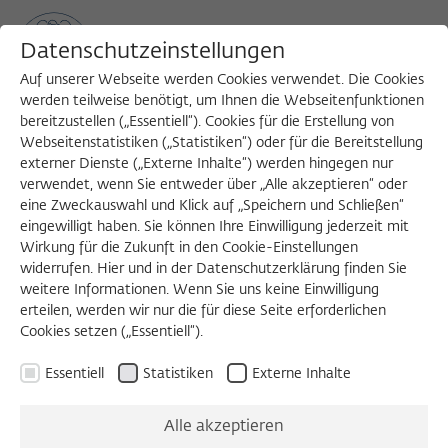
Datenschutzeinstellungen
Auf unserer Webseite werden Cookies verwendet. Die Cookies
werden teilweise benötigt, um Ihnen die Webseitenfunktionen
bereitzustellen („Essentiell“). Cookies für die Erstellung von
Sea
MENU
Search
Webseitenstatistiken („Statistiken“) oder für die Bereitstellung
externer Dienste („Externe Inhalte“) werden hingegen nur
verwendet, wenn Sie entweder über „Alle akzeptieren“ oder
Köpfe und Ideen
2015
eine Zweckauswahl und Klick auf „Speichern und Schließen“
eingewilligt haben. Sie können Ihre Einwilligung jederzeit mit
Wirkung für die Zukunft in den Cookie-Einstellungen
AUSGABE WÄHLEN
widerrufen. Hier und in der Datenschutzerklärung finden Sie
weitere Informationen. Wenn Sie uns keine Einwilligung
erteilen, werden wir nur die für diese Seite erforderlichen
Cookies setzen („Essentiell“).
Zehn Monate währt ein akademisches Jahr
Essentiell
Statistiken
Externe Inhalte
für Fellows des Wissenschaftskollegs. Zehn
Monate, in denen sie einander in vielen
Alle akzeptieren
Facetten kennenlernen. Viele dieser