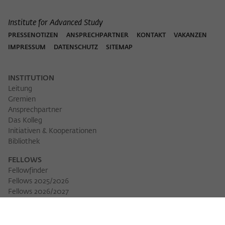
Institute for Advanced Study
PRESSENOTIZEN
ANSPRECHPARTNER
KONTAKT
VAKANZEN
IMPRESSUM
DATENSCHUTZ
SITEMAP
INSTITUTION
Leitung
Gremien
Ansprechpartner
Das Kolleg
Initiativen & Kooperationen
Bibliothek
FELLOWS
Fellowfinder
Fellows 2025/2026
Fellows 2026/2027
Permanent Fellows
Alumni