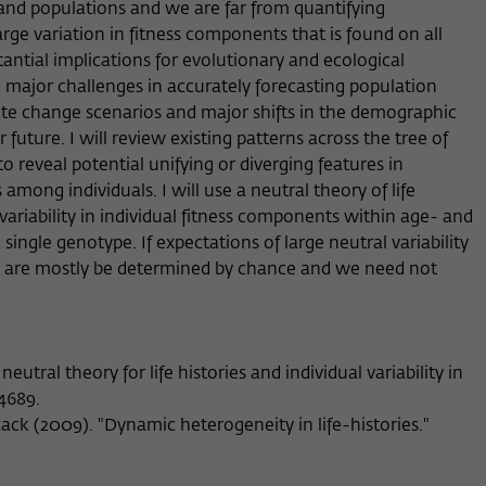
and populations and we are far from quantifying
Anbieter
Wissenschaftskolleg zu Berlin
large variation in fitness components that is found on all
Anbieter
Matomo
Externe Inhalte
antial implications for evolutionary and ecological
Laufzeit
Session-Dauer
Wir verwenden auf unserer Webseite externe Inhalte, um Ihnen
Laufzeit
13 Monate
 major challenges in accurately forecasting population
zusätzliche Informationen anzubieten. Diese externen Inhalte sind
ate change scenarios and major shifts in the demographic
Dieses Cookie dient zur Identifizierung einer
Videos der Video-Plattform Vimeo, Inhalte des Nachrichtendienstes
Dieses Cookie dient dazu, den/die Besucher:in
future. I will review existing patterns across the tree of
Zweck
Zweck
Session-ID bei der Anmeldung am internen
Bluesky und Karten der OpenStreetMap Foundation (OSMF). Wenn
über eine Besucher-ID zuzuordnen.
Bereich der Webseite des Wissenschaftskollegs.
s to reveal potential unifying or diverging features in
Sie der Darstellung externer Inhalte zustimmen, verwendet Vimeo
den lokalen Speicher des Browsers, um Informationen über Ihre
among individuals. I will use a neutral theory of life
Nutzung der Videos zu speichern (z.B. Häufigkeit des Aufrufes,
variability in individual fitness components within age- and
Name
_pk_ref
Dauer der Abspielzeit, etc). Außerdem willigen Sie ein, dass eine
ingle genotype. If expectations of large neutral variability
Verbindung zu den externen Diensten ggf. in sog. Drittstaaten wie
Anbieter
Matomo
ses are mostly be determined by chance and we need not
den USA hergestellt wird, deren Datenschutzniveau von der EU
nicht als mit EU-Standards gleichwertig eingeschätzt wurde. Es
Laufzeit
6 Monate
besteht insbesondere das Risiko, dass Ihre Daten durch dortige
Behörden, zu Kontroll- und zu Überwachungszwecken,
Dieses Cookie dient dazu, zu speichern, von
möglicherweise auch ohne Rechtsbehelfsmöglichkeiten, verarbeitet
neutral theory for life histories and individual variability in
welcher Website oder Suchmaschine der/die
werden können
Zweck
4689.
Besucher:in durch eine Verlinkung auf wiko-
rzack (2009). "Dynamic heterogeneity in life-histories."
berlin.de weitergeleitet wurde.