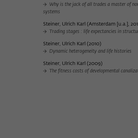
Why is the jack of all trades a master of no
systems
Steiner, Ulrich Karl
(
Amsterdam [u.a.], 20
Trading stages : life expectancies in struct
Steiner, Ulrich Karl
(
2010
)
Dynamic heterogeneity and life histories
Steiner, Ulrich Karl
(
2009
)
The fitness costs of developmental canalizat