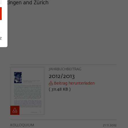
 Göttingen and Zürich
z
JAHRBUCHBEITRAG
2012/2013
Beitrag herunterladen
( 311.48 KB )
KOLLOQUIUM
21.11.2012