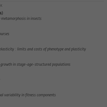
Name
_pk_ses
EK
4
)
Anbieter
Matomo
e metamorphosis in insects
Laufzeit
30 Minuten
courses
Dieses kurzlebige Cookie wird dazu verwendet,
vorübergehend Daten über den aktuellen
Zweck
Aufenthalt des Besuchs auf der Webseite des
lasticity : limits and costs of phenotype and plasticity
Wissenschaftskollegs zu speichern.
d growth in stage-age-structured populations
n
ual variability in fitness components