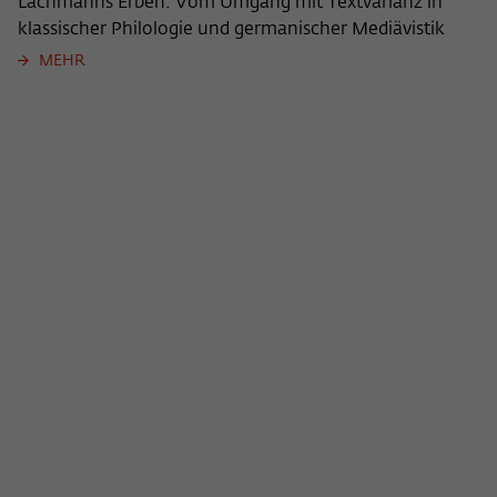
Lachmanns Erben: Vom Umgang mit Textvarianz in
klassischer Philologie und germanischer Mediävistik
MEHR