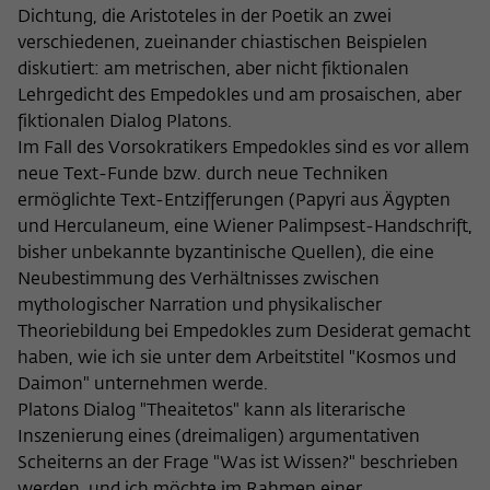
Zweck
der/die Besucher:in durch eine Verlinkung
Dichtung, die Aristoteles in der Poetik an zwei
können
auf wiko-berlin.de weitergeleitet wurde.
verschiedenen, zueinander chiastischen Beispielen
diskutiert: am metrischen, aber nicht fiktionalen
Lehrgedicht des Empedokles und am prosaischen, aber
Name
_pk_ses
fiktionalen Dialog Platons.
Im Fall des Vorsokratikers Empedokles sind es vor allem
Anbieter
Matomo
neue Text-Funde bzw. durch neue Techniken
ermöglichte Text-Entzifferungen (Papyri aus Ägypten
Laufzeit
30 Minuten
und Herculaneum, eine Wiener Palimpsest-Handschrift,
Dieses kurzlebige Cookie wird dazu
bisher unbekannte byzantinische Quellen), die eine
verwendet, vorübergehend Daten über
Neubestimmung des Verhältnisses zwischen
Zweck
den aktuellen Aufenthalt des Besuchs auf
mythologischer Narration und physikalischer
der Webseite des Wissenschaftskollegs
Theoriebildung bei Empedokles zum Desiderat gemacht
zu speichern.
haben, wie ich sie unter dem Arbeitstitel "Kosmos und
Daimon" unternehmen werde.
Platons Dialog "Theaitetos" kann als literarische
Inszenierung eines (dreimaligen) argumentativen
Scheiterns an der Frage "Was ist Wissen?" beschrieben