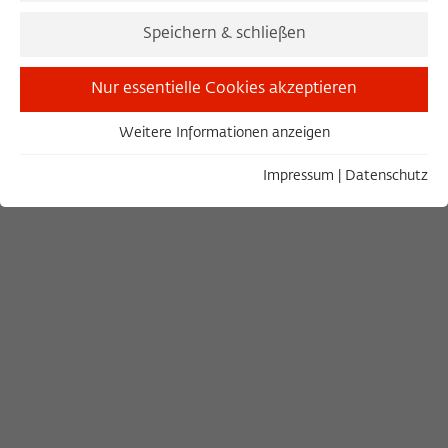
Joyce Nyairo
Speichern & schließen
© Wissenschaftskolleg
Nur essentielle Cookies akzeptieren
JOYCE NYAIRO (FELLOW 2022/2023)
JOYCE NYAIRO (FELLOW 2022/2023)
Weitere Informationen anzeigen
Essentiell
Essentielle Cookies werden für grundlegende Funktionen
Impressum
|
Datenschutz
der Webseite benötigt. Dadurch ist gewährleistet, dass die
Webseite einwandfrei funktioniert.
Name
Cookie-Informationen anzeigen
cookie_optin
Anbieter
Wissenschaftskolleg zu Berlin
Statistiken
Diese Cookies dienen der Erfassung von statistischen Daten
Laufzeit
1 Year
zur Nutzung unserer Webseiteninhalte auf unserer
selbstverwalteten Statistikplattform Matomo. Die
Dieses Cookie wird verwendet, um Ihre
Informationen, die über die Nutzung der Webseite
Zweck
Cookie-Einstellungen für diese Webseite
gesammelt werden, stehen ausschließlich dem
zu speichern.
Wissenschaftskolleg zu Berlin zur Verfügung und werden