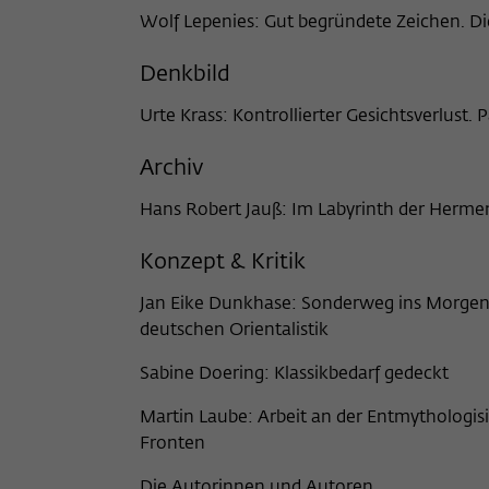
Name
_pk_ses
Wolf Lepenies: Gut begründete Zeichen. Die
Anbieter
Matomo
Denkbild
Laufzeit
30 Minuten
Urte Krass: Kontrollierter Gesichtsverlust. 
Dieses kurzlebige Cookie wird dazu verwendet,
Archiv
vorübergehend Daten über den aktuellen
Zweck
Aufenthalt des Besuchs auf der Webseite des
Hans Robert Jauß: Im Labyrinth der Hermen
Wissenschaftskollegs zu speichern.
Konzept & Kritik
Jan Eike Dunkhase: Sonderweg ins Morgen
deutschen Orientalistik
Sabine Doering: Klassikbedarf gedeckt
Martin Laube: Arbeit an der Entmythologi
Fronten
Die Autorinnen und Autoren