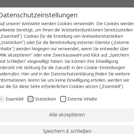
D
Datenschutzeinstellungen
Auf unserer Webseite werden Cookies verwendet. Die Cookies werde
teilweise benötigt, um Ihnen die Webseitenfunktionen bereitzustellen
(„Essentiell“). Cookies für die Erstellung von Webseitenstatistiken
NGEN
WIKOTHEK
FELLOW WERDEN
(„Statistiken“) oder für die Bereitstellung externer Dienste („Externe
Inhalte“) werden hingegen nur verwendet, wenn Sie entweder über
es
Köpfe und Ideen
Arbeitsvorhaben
Jahrbuch
Zeitschrift 
„Alle akzeptieren“ oder eine Zweckauswahl und Klick auf „Speichern
und Schließen“ eingewilligt haben. Sie können Ihre Einwilligung
jederzeit mit Wirkung für die Zukunft in den Cookie-Einstellungen
widerrufen. Hier und in der Datenschutzerklärung finden Sie weitere
ZEITSCHRIFT FÜR IDEENGESCHICHTE
Informationen. Wenn Sie uns keine Einwilligung erteilen, werden wir
Idioten
nur die für diese Seite erforderlichen Cookies setzen („Essentiell“).
Essentiell
Statistiken
Externe Inhalte
Heft IV/2 Sommer 2010
Alle akzeptieren
Clark, Sommer, Košenina, Holbein,
Speichern & schließen