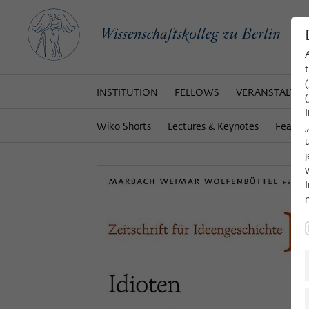
INSTITUTION
FELLOWS
VERANSTALTU
Wiko Shorts
Lectures & Keynotes
Featur