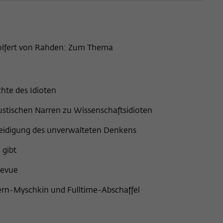
Wolfert von Rahden: Zum Thema
hte des Idioten
ustischen Narren zu Wissenschaftsidioten
teidigung des unverwalteten Denkens
 gibt
revue
ern-Myschkin und Fulltime-Abschaffel