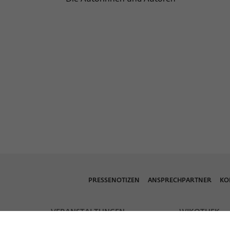
PRESSENOTIZEN
ANSPRECHPARTNER
KO
VERANSTALTUNGEN
WIKOTHEK
Veranstaltungskalender
Wiko Shorts