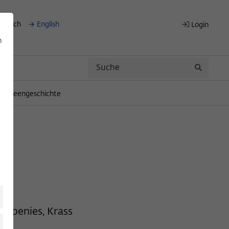
eutsch
English
Login
n
Search
Search
für Ideengeschichte
 Lepenies, Krass