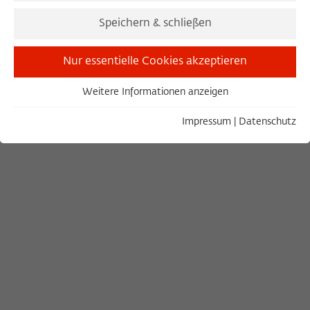
Authoritarian Aesthetics
Speichern & schließen
31. März 2025
Nur essentielle Cookies akzeptieren
HANNAH DARABI (FELLOW 2024/2025)
HANNAH DARABI (FELLOW 2024/2025)
Weitere Informationen anzeigen
Essentiell
MOHAMMAD RASOULOF | IANTE ROACH
Essentielle Cookies werden für grundlegende Funktionen
Impressum
|
Datenschutz
der Webseite benötigt. Dadurch ist gewährleistet, dass die
Webseite einwandfrei funktioniert.
Name
Cookie-Informationen anzeigen
cookie_optin
Anbieter
Wissenschaftskolleg zu Berlin
Statistiken
Diese Cookies dienen der Erfassung von statistischen Daten
Laufzeit
1 Year
zur Nutzung unserer Webseiteninhalte auf unserer
selbstverwalteten Statistikplattform Matomo. Die
Dieses Cookie wird verwendet, um Ihre
Informationen, die über die Nutzung der Webseite
Zweck
Cookie-Einstellungen für diese Webseite
gesammelt werden, stehen ausschließlich dem
zu speichern.
Wissenschaftskolleg zu Berlin zur Verfügung und werden