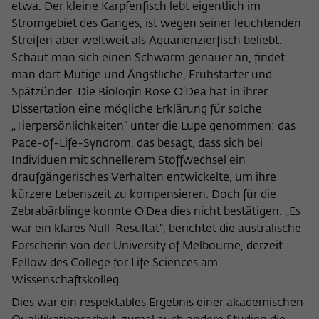
etwa. Der kleine Karpfenfisch lebt eigentlich im
nicht an Dritte weitergegeben.
Stromgebiet des Ganges, ist wegen seiner leuchtenden
Name
fe_typo_user
Name
Cookie-Informationen anzeigen
_pk_id
Streifen aber weltweit als Aquarienzierfisch beliebt.
Schaut man sich einen Schwarm genauer an, findet
Anbieter
Wissenschaftskolleg zu Berlin
Anbieter
Matomo
man dort Mutige und Ängstliche, Frühstarter und
Externe Inhalte
Spätzünder. Die Biologin Rose O’Dea hat in ihrer
Laufzeit
Session-Dauer
Wir verwenden auf unserer Webseite externe Inhalte, um
Laufzeit
13 Monate
Dissertation eine mögliche Erklärung für solche
Ihnen zusätzliche Informationen anzubieten. Diese externen
Dieses Cookie dient zur Identifizierung
Inhalte sind Videos der Video-Plattform Vimeo, Inhalte des
„Tierpersönlichkeiten“ unter die Lupe genommen: das
Dieses Cookie dient dazu, den/die
einer Session-ID bei der Anmeldung am
Nachrichtendienstes Bluesky und Karten der
Pace-of-Life-Syndrom, das besagt, dass sich bei
Zweck
Besucher:in über eine Besucher-ID
Zweck
OpenStreetMap Foundation (OSMF). Wenn Sie der
internen Bereich der Webseite des
Individuen mit schnellerem Stoffwechsel ein
zuzuordnen.
Darstellung externer Inhalte zustimmen, verwendet Vimeo
Wissenschaftskollegs.
draufgängerisches Verhalten entwickelte, um ihre
den lokalen Speicher des Browsers, um Informationen über
kürzere Lebenszeit zu kompensieren. Doch für die
Ihre Nutzung der Videos zu speichern (z.B. Häufigkeit des
Name
_pk_ref
Zebrabärblinge konnte O’Dea dies nicht bestätigen. „Es
Aufrufes, Dauer der Abspielzeit, etc). Außerdem willigen Sie
war ein klares Null-Resultat“, berichtet die australische
ein, dass eine Verbindung zu den externen Diensten ggf. in
Anbieter
Matomo
sog. Drittstaaten wie den USA hergestellt wird, deren
Forscherin von der University of Melbourne, derzeit
Datenschutzniveau von der EU nicht als mit EU-Standards
Fellow des College for Life Sciences am
Laufzeit
6 Monate
gleichwertig eingeschätzt wurde. Es besteht insbesondere
Wissenschaftskolleg.
das Risiko, dass Ihre Daten durch dortige Behörden, zu
Dieses Cookie dient dazu, zu speichern,
Dies war ein respektables Ergebnis einer akademischen
Kontroll- und zu Überwachungszwecken, möglicherweise
von welcher Website oder Suchmaschine
auch ohne Rechtsbehelfsmöglichkeiten, verarbeitet werden