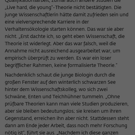
Qualifikationsarbeit, zumal auch andere Studien die
Zweck
der/die Besucher:in durch eine Verlinkung
können
„Live hard, die young“-Theorie nicht bestätigten. Die
auf wiko-berlin.de weitergeleitet wurde.
junge Wissenschaftlerin hätte damit zufrieden sein und
eine vielversprechende Karriere in der
Verhaltensökologie starten können. Das war sie aber
Name
_pk_ses
nicht. „Erst dachte ich, so geht eben Wissenschaft, die
Anbieter
Matomo
Theorie ist widerlegt. Aber das war falsch, weil die
Annahme nicht ausreichend ausgearbeitet war, um
Laufzeit
30 Minuten
empirisch überprüft zu werden. Es war ein loser
begrifflicher Rahmen, keine formalisierte Theorie.“
Dieses kurzlebige Cookie wird dazu
Nachdenklich schaut die junge Biologin durch die
verwendet, vorübergehend Daten über
großen Fenster auf den winterlich schwarzen See
Zweck
den aktuellen Aufenthalt des Besuchs auf
der Webseite des Wissenschaftskollegs
hinter dem Wissenschaftskolleg, wo sich zwei
zu speichern.
Schwäne, Enten und Teichhühner tummeln. „Ohne
prüfbare Theorien kann man viele Studien produzieren,
aber sie bleiben bedeutungslos; sie kreisen um ihren
Gegenstand, erreichen ihn aber nicht. Stattdessen steht
dann am Ende jeder Arbeit, dass noch mehr Forschung
nötig ist“, führt sie aus. „Nachdem ich diese ganzen