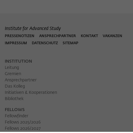
Institute for Advanced Study
PRESSENOTIZEN
ANSPRECHPARTNER
KONTAKT
VAKANZEN
IMPRESSUM
DATENSCHUTZ
SITEMAP
INSTITUTION
Leitung
Gremien
Ansprechpartner
Das Kolleg
Initiativen & Kooperationen
Bibliothek
FELLOWS
Fellowfinder
Fellows 2025/2026
Fellows 2026/2027