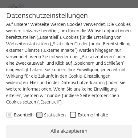
Datenschutzeinstellungen
Auf unserer Webseite werden Cookies verwendet. Die Cookies
werden teilweise benötigt, um Ihnen die Webseitenfunktionen
bereitzustellen („Essentiell“). Cookies für die Erstellung von
Sea
MENU
Search
Webseitenstatistiken („Statistiken“) oder für die Bereitstellung
externer Dienste („Externe Inhalte“) werden hingegen nur
verwendet, wenn Sie entweder über „Alle akzeptieren“ oder
eine Zweckauswahl und Klick auf „Speichern und Schließen“
eingewilligt haben. Sie können Ihre Einwilligung jederzeit mit
Wirkung für die Zukunft in den Cookie-Einstellungen
widerrufen. Hier und in der Datenschutzerklärung finden Sie
Download PDF-Programm (163 KB)
weitere Informationen. Wenn Sie uns keine Einwilligung
erteilen, werden wir nur die für diese Seite erforderlichen
Cookies setzen („Essentiell“).
WORKSHOP 2019/2020
Essentiell
Statistiken
Externe Inhalte
Methoden quantitativer
Alle akzeptieren
Textanalyse