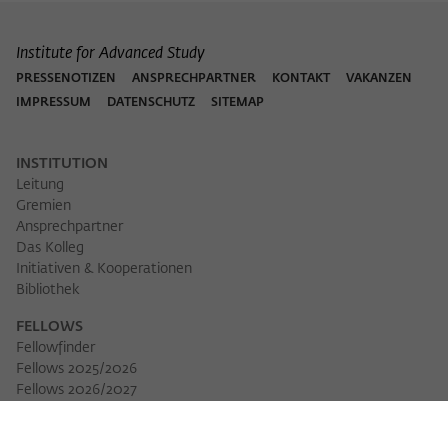
Institute for Advanced Study
PRESSENOTIZEN
ANSPRECHPARTNER
KONTAKT
VAKANZEN
IMPRESSUM
DATENSCHUTZ
SITEMAP
INSTITUTION
Leitung
Gremien
Ansprechpartner
Das Kolleg
Initiativen & Kooperationen
Bibliothek
FELLOWS
Fellowfinder
Fellows 2025/2026
Fellows 2026/2027
Permanent Fellows
Alumni