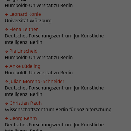
Zweck
der/die Besucher:in durch eine Verlinkung
Humboldt-Universität zu Berlin
können
auf wiko-berlin.de weitergeleitet wurde.
Leonard Konle
Universität Würzburg
Name
_pk_ses
Elena Leitner
Deutsches Forschungszentrum für Künstliche
Anbieter
Matomo
Intelligenz, Berlin
Pia Linscheid
Laufzeit
30 Minuten
Humboldt-Universität zu Berlin
Anke Lüdeling
Dieses kurzlebige Cookie wird dazu
Humboldt-Universität zu Berlin
verwendet, vorübergehend Daten über
Zweck
den aktuellen Aufenthalt des Besuchs auf
Julian Moreno-Schneider
der Webseite des Wissenschaftskollegs
Deutsches Forschungszentrum für Künstliche
zu speichern.
Intelligenz, Berlin
Christian Rauh
Wissenschaftszentrum Berlin für Sozialforschung
Georg Rehm
Deutsches Forschungszentrum für Künstliche