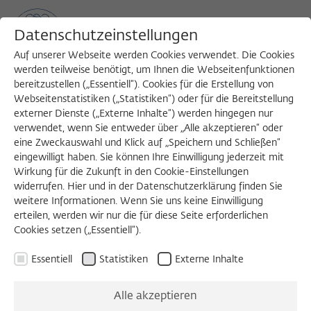
Datenschutzeinstellungen
Auf unserer Webseite werden Cookies verwendet. Die Cookies
werden teilweise benötigt, um Ihnen die Webseitenfunktionen
bereitzustellen („Essentiell“). Cookies für die Erstellung von
Sea
MENU
Search
Webseitenstatistiken („Statistiken“) oder für die Bereitstellung
externer Dienste („Externe Inhalte“) werden hingegen nur
verwendet, wenn Sie entweder über „Alle akzeptieren“ oder
eine Zweckauswahl und Klick auf „Speichern und Schließen“
VORTRAG
eingewilligt haben. Sie können Ihre Einwilligung jederzeit mit
Mittwoch, 22.04.2026
Wirkung für die Zukunft in den Cookie-Einstellungen
widerrufen. Hier und in der Datenschutzerklärung finden Sie
19:30 – 21:00 Uhr
weitere Informationen. Wenn Sie uns keine Einwilligung
erteilen, werden wir nur die für diese Seite erforderlichen
Wissenschaftskolleg zu Berlin
Cookies setzen („Essentiell“).
Essentiell
Statistiken
Externe Inhalte
Warum nicht losen?
Alle akzeptieren