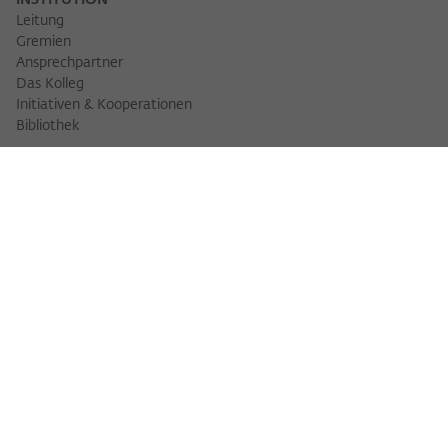
INSTITUTION
Leitung
Gremien
Ansprechpartner
Das Kolleg
Initiativen & Kooperationen
Bibliothek
FELLOWS
Fellowfinder
Fellows 2025/2026
Fellows 2026/2027
Permanent Fellows
Alumni
VERANSTALTUNGEN
Veranstaltungskalender
Workshops
Veranstaltungsreihen
Three Cultures Forum
WIKOTHEK
Wiko Shorts