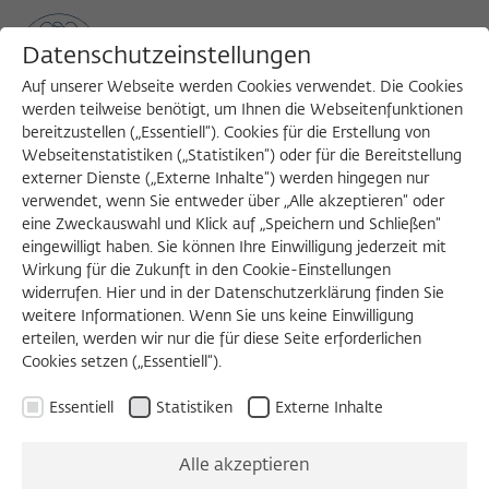
Datenschutzeinstellungen
Auf unserer Webseite werden Cookies verwendet. Die Cookies
werden teilweise benötigt, um Ihnen die Webseitenfunktionen
bereitzustellen („Essentiell“). Cookies für die Erstellung von
Sea
MENU
Search
Webseitenstatistiken („Statistiken“) oder für die Bereitstellung
externer Dienste („Externe Inhalte“) werden hingegen nur
verwendet, wenn Sie entweder über „Alle akzeptieren“ oder
eine Zweckauswahl und Klick auf „Speichern und Schließen“
WORKSHOP
eingewilligt haben. Sie können Ihre Einwilligung jederzeit mit
Donnerstag, 27.11.2025
Wirkung für die Zukunft in den Cookie-Einstellungen
widerrufen. Hier und in der Datenschutzerklärung finden Sie
14:15 – 17:30 Uhr
weitere Informationen. Wenn Sie uns keine Einwilligung
erteilen, werden wir nur die für diese Seite erforderlichen
Wissenschaftskolleg zu Berlin
Cookies setzen („Essentiell“).
Essentiell
Statistiken
Externe Inhalte
Juristisch Publizieren
Alle akzeptieren