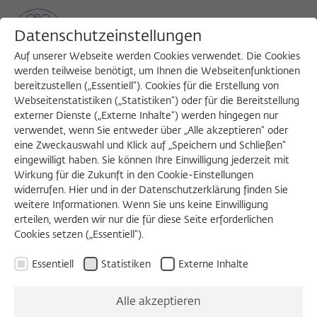
Datenschutzeinstellungen
Auf unserer Webseite werden Cookies verwendet. Die Cookies
werden teilweise benötigt, um Ihnen die Webseitenfunktionen
bereitzustellen („Essentiell“). Cookies für die Erstellung von
Sea
MENU
Search
Webseitenstatistiken („Statistiken“) oder für die Bereitstellung
externer Dienste („Externe Inhalte“) werden hingegen nur
verwendet, wenn Sie entweder über „Alle akzeptieren“ oder
eine Zweckauswahl und Klick auf „Speichern und Schließen“
BERLINER EMPFANG
eingewilligt haben. Sie können Ihre Einwilligung jederzeit mit
Dienstag, 15.10.2024
Wirkung für die Zukunft in den Cookie-Einstellungen
widerrufen. Hier und in der Datenschutzerklärung finden Sie
19:00 – 23:00 Uhr
weitere Informationen. Wenn Sie uns keine Einwilligung
erteilen, werden wir nur die für diese Seite erforderlichen
Wissenschaftskolleg zu Berlin
Cookies setzen („Essentiell“).
Essentiell
Statistiken
Externe Inhalte
Berliner Empfang
Alle akzeptieren