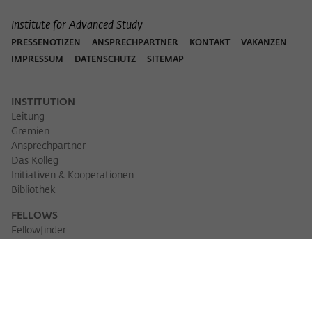
Institute for Advanced Study
PRESSENOTIZEN
ANSPRECHPARTNER
KONTAKT
VAKANZEN
IMPRESSUM
DATENSCHUTZ
SITEMAP
INSTITUTION
Leitung
Gremien
Ansprechpartner
Das Kolleg
Initiativen & Kooperationen
Bibliothek
FELLOWS
Fellowfinder
Fellows 2025/2026
Fellows 2026/2027
Permanent Fellows
Alumni