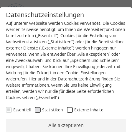
Datenschutzeinstellungen
Auf unserer Webseite werden Cookies verwendet. Die Cookies
werden teilweise benötigt, um Ihnen die Webseitenfunktionen
bereitzustellen („Essentiell“). Cookies für die Erstellung von
Sea
MENU
Search
Webseitenstatistiken („Statistiken“) oder für die Bereitstellung
externer Dienste („Externe Inhalte“) werden hingegen nur
verwendet, wenn Sie entweder über „Alle akzeptieren“ oder
eine Zweckauswahl und Klick auf „Speichern und Schließen“
WORKSHOP
eingewilligt haben. Sie können Ihre Einwilligung jederzeit mit
Montag, 12.12.2022
Wirkung für die Zukunft in den Cookie-Einstellungen
widerrufen. Hier und in der Datenschutzerklärung finden Sie
09:30 – 19:00 Uhr
weitere Informationen. Wenn Sie uns keine Einwilligung
erteilen, werden wir nur die für diese Seite erforderlichen
Wissenschaftskolleg zu Berlin
Cookies setzen („Essentiell“).
Essentiell
Statistiken
Externe Inhalte
Re-Thinking Zion:
Alle akzeptieren