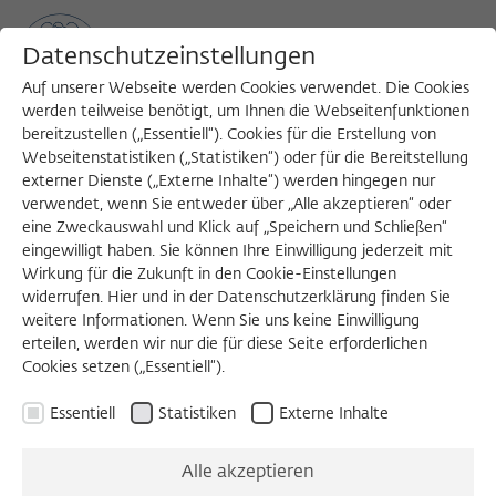
Datenschutzeinstellungen
Auf unserer Webseite werden Cookies verwendet. Die Cookies
werden teilweise benötigt, um Ihnen die Webseitenfunktionen
bereitzustellen („Essentiell“). Cookies für die Erstellung von
Sea
MENU
Search
Webseitenstatistiken („Statistiken“) oder für die Bereitstellung
externer Dienste („Externe Inhalte“) werden hingegen nur
verwendet, wenn Sie entweder über „Alle akzeptieren“ oder
eine Zweckauswahl und Klick auf „Speichern und Schließen“
WORKSHOP
eingewilligt haben. Sie können Ihre Einwilligung jederzeit mit
Freitag, 22.11.2019
Wirkung für die Zukunft in den Cookie-Einstellungen
widerrufen. Hier und in der Datenschutzerklärung finden Sie
09:00 – 13:30 Uhr
weitere Informationen. Wenn Sie uns keine Einwilligung
erteilen, werden wir nur die für diese Seite erforderlichen
Wissenschaftskolleg zu Berlin
Cookies setzen („Essentiell“).
Essentiell
Statistiken
Externe Inhalte
Methoden quantitativer
Alle akzeptieren