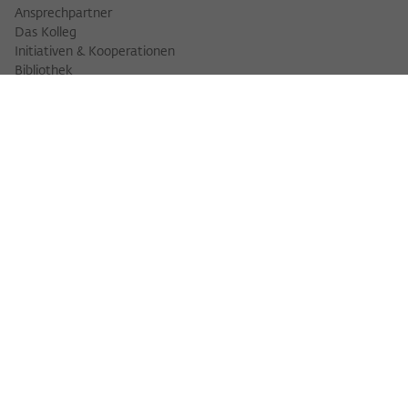
Ansprechpartner
Das Kolleg
Initiativen & Kooperationen
Bibliothek
FELLOWS
Fellowfinder
Fellows 2025/2026
Fellows 2026/2027
Permanent Fellows
Alumni
VERANSTALTUNGEN
Veranstaltungskalender
Workshops
Veranstaltungsreihen
Three Cultures Forum
WIKOTHEK
Wiko Shorts
Lectures & Keynotes
Features