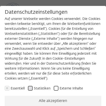
Datenschutzeinstellungen
Auf unserer Webseite werden Cookies verwendet. Die Cookies
werden teilweise benötigt, um Ihnen die Webseitenfunktionen
bereitzustellen („Essentiell“). Cookies für die Erstellung von
Sea
MENU
Search
Webseitenstatistiken („Statistiken“) oder für die Bereitstellung
externer Dienste („Externe Inhalte“) werden hingegen nur
verwendet, wenn Sie entweder über „Alle akzeptieren“ oder
eine Zweckauswahl und Klick auf „Speichern und Schließen“
WORKSHOP
eingewilligt haben. Sie können Ihre Einwilligung jederzeit mit
Donnerstag, 22.03.2018
Wirkung für die Zukunft in den Cookie-Einstellungen
widerrufen. Hier und in der Datenschutzerklärung finden Sie
08:00 – 18:30 Uhr
weitere Informationen. Wenn Sie uns keine Einwilligung
erteilen, werden wir nur die für diese Seite erforderlichen
Wissenschaftskolleg zu Berlin
Cookies setzen („Essentiell“).
Essentiell
Statistiken
Externe Inhalte
Colonial Agricultural
Alle akzeptieren