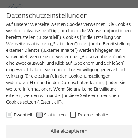
Datenschutzeinstellungen
Auf unserer Webseite werden Cookies verwendet. Die Cookies
werden teilweise benötigt, um Ihnen die Webseitenfunktionen
bereitzustellen („Essentiell“). Cookies für die Erstellung von
Sea
MENU
Search
Webseitenstatistiken („Statistiken“) oder für die Bereitstellung
externer Dienste („Externe Inhalte“) werden hingegen nur
verwendet, wenn Sie entweder über „Alle akzeptieren“ oder
eine Zweckauswahl und Klick auf „Speichern und Schließen“
VORTRAG
eingewilligt haben. Sie können Ihre Einwilligung jederzeit mit
Mittwoch, 18.01.2017
Wirkung für die Zukunft in den Cookie-Einstellungen
widerrufen. Hier und in der Datenschutzerklärung finden Sie
18:00 – 20:00 Uhr
weitere Informationen. Wenn Sie uns keine Einwilligung
erteilen, werden wir nur die für diese Seite erforderlichen
Humbodlt-Universität zu Berlin,
Cookies setzen („Essentiell“).
Friedrichstr. 191, Raum 4026, 10117 Berlin
Essentiell
Statistiken
Externe Inhalte
Engagierte Philosophie
Alle akzeptieren