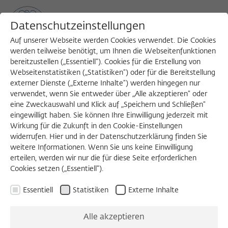
Datenschutzeinstellungen
Auf unserer Webseite werden Cookies verwendet. Die Cookies
werden teilweise benötigt, um Ihnen die Webseitenfunktionen
bereitzustellen („Essentiell“). Cookies für die Erstellung von
Sea
MENU
Search
Webseitenstatistiken („Statistiken“) oder für die Bereitstellung
externer Dienste („Externe Inhalte“) werden hingegen nur
verwendet, wenn Sie entweder über „Alle akzeptieren“ oder
eine Zweckauswahl und Klick auf „Speichern und Schließen“
DIENSTAGSKOLLOQUIUM - ARBEITSBERICHT
eingewilligt haben. Sie können Ihre Einwilligung jederzeit mit
Dienstag, 12.01.2016
Wirkung für die Zukunft in den Cookie-Einstellungen
widerrufen. Hier und in der Datenschutzerklärung finden Sie
11:00 – 13:00 Uhr
weitere Informationen. Wenn Sie uns keine Einwilligung
erteilen, werden wir nur die für diese Seite erforderlichen
Wissenschaftskolleg zu Berlin
Cookies setzen („Essentiell“).
Essentiell
Statistiken
Externe Inhalte
Aufkommen und
Alle akzeptieren