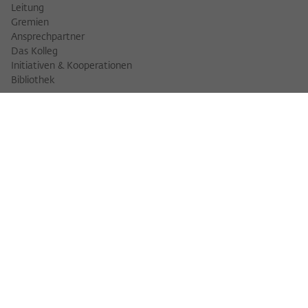
Leitung
Gremien
Ansprechpartner
Das Kolleg
Initiativen & Kooperationen
Bibliothek
FELLOWS
Fellowfinder
Fellows 2025/2026
Fellows 2026/2027
Permanent Fellows
Alumni
VERANSTALTUNGEN
Veranstaltungskalender
Workshops
Veranstaltungsreihen
Three Cultures Forum
WIKOTHEK
Wiko Shorts