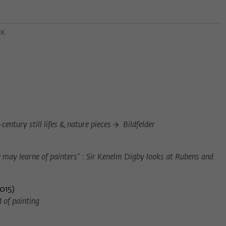
EK
century still lifes & nature pieces
Bildfelder
 may learne of painters" : Sir Kenelm Digby looks at Rubens and
2015
)
d of painting