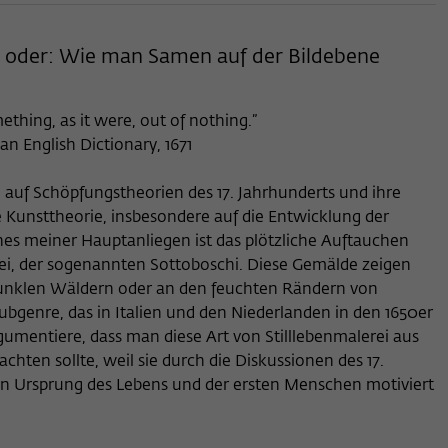
Name
_pk_ses
, oder: Wie man Samen auf der Bildebene
Anbieter
Matomo
Laufzeit
30 Minuten
ething, as it were, out of nothing.”
n English Dictionary, 1671
Dieses kurzlebige Cookie wird dazu verwendet,
vorübergehend Daten über den aktuellen
Zweck
Aufenthalt des Besuchs auf der Webseite des
 auf Schöpfungstheorien des 17. Jahrhunderts und ihre
Wissenschaftskollegs zu speichern.
Kunsttheorie, insbesondere auf die Entwicklung der
ines meiner Hauptanliegen ist das plötzliche Auftauchen
rei, der sogenannten Sottoboschi. Diese Gemälde zeigen
dunklen Wäldern oder an den feuchten Rändern von
ubgenre, das in Italien und den Niederlanden in den 1650er
gumentiere, dass man diese Art von Stilllebenmalerei aus
chten sollte, weil sie durch die Diskussionen des 17.
n Ursprung des Lebens und der ersten Menschen motiviert