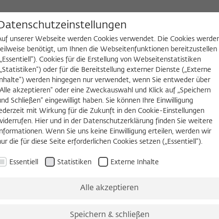
D
Datenschutzeinstellungen
Auf unserer Webseite werden Cookies verwendet. Die Cookies werde
teilweise benötigt, um Ihnen die Webseitenfunktionen bereitzustellen
(„Essentiell“). Cookies für die Erstellung von Webseitenstatistiken
NGEN
WIKOTHEK
FELLOW WERDEN
(„Statistiken“) oder für die Bereitstellung externer Dienste („Externe
Inhalte“) werden hingegen nur verwendet, wenn Sie entweder über
2026/2027
Permanent Fellows
Alumni
„Alle akzeptieren“ oder eine Zweckauswahl und Klick auf „Speichern
und Schließen“ eingewilligt haben. Sie können Ihre Einwilligung
jederzeit mit Wirkung für die Zukunft in den Cookie-Einstellungen
widerrufen. Hier und in der Datenschutzerklärung finden Sie weitere
2022/2023
Informationen. Wenn Sie uns keine Einwilligung erteilen, werden wir
Karin Leonhard, Dr. phil.
nur die für diese Seite erforderlichen Cookies setzen („Essentiell“).
Essentiell
Statistiken
Externe Inhalte
Professorin für Kunstgeschichte
Universität Konstanz
Alle akzeptieren
Geboren 1969 in München, Deutschland
Speichern & schließen