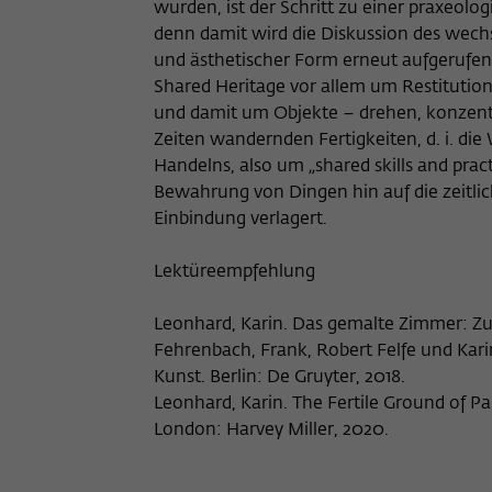
wurden, ist der Schritt zu einer praxeol
denn damit wird die Diskussion des wech
und ästhetischer Form erneut aufgerufen
Shared Heritage vor allem um Restituti
und damit um Objekte – drehen, konzent
Zeiten wandernden Fertigkeiten, d. i. d
Handelns, also um „shared skills and prac
Bewahrung von Dingen hin auf die zeitli
Einbindung verlagert.
Lektüreempfehlung
Leonhard, Karin. Das gemalte Zimmer: Zu
Fehrenbach, Frank, Robert Felfe und Karin
Kunst. Berlin: De Gruyter, 2018.
Leonhard, Karin. The Fertile Ground of Pa
London: Harvey Miller, 2020.