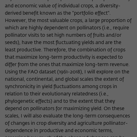
Zweck
der/die Besucher:in durch eine Verlinkung
and economic value of individual crops, a diversity-
können
auf wiko-berlin.de weitergeleitet wurde.
derived benefit known as the "portfolio effect".
However, the most valuable crops, a large proportion of
which are highly dependent on pollinators (i.e., require
Name
_pk_ses
pollinator visits to set high numbers of fruits and/or
seeds), have the most fluctuating yields and are the
Anbieter
Matomo
least productive. Therefore, the combination of crops
that maximize long-term productivity is expected to
Laufzeit
30 Minuten
differ from the ones that maximize long-term revenue.
Dieses kurzlebige Cookie wird dazu
Using the FAO dataset (1961-2018), I will explore on the
verwendet, vorübergehend Daten über
national, continental, and global scales the extent of
Zweck
den aktuellen Aufenthalt des Besuchs auf
synchronicity in yield fluctuations among crops in
der Webseite des Wissenschaftskollegs
relation to their evolutionary relatedness (i.e.,
zu speichern.
phylogenetic effects) and to the extent that they
depend on pollinators for maximizing yield. On these
scales, I will also evaluate the long-term consequences
of changes in crop diversity and agriculture pollinator-
dependence in productive and economic terms,