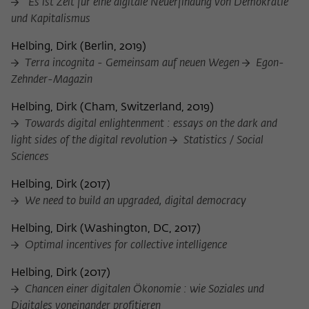
"Es ist Zeit für eine digitale Neuerfindung von Demokratie
und Kapitalismus
Helbing, Dirk
(
Berlin, 2019
)
Terra incognita - Gemeinsam auf neuen Wegen
Egon-
Zehnder-Magazin
Helbing, Dirk
(
Cham, Switzerland, 2019
)
Towards digital enlightenment : essays on the dark and
light sides of the digital revolution
Statistics / Social
Sciences
Helbing, Dirk
(
2017
)
We need to build an upgraded, digital democracy
Helbing, Dirk
(
Washington, DC, 2017
)
Optimal incentives for collective intelligence
Helbing, Dirk
(
2017
)
Chancen einer digitalen Ökonomie : wie Soziales und
Digitales voneinander profitieren