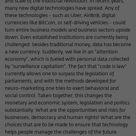
and scale of the industrial revolution. In recent years,
Zweck
der/die Besucher:in durch eine Verlinkung
können
many new digital technologies have spread. Any of
auf wiko-berlin.de weitergeleitet wurde.
these technologies - such as Uber, AirBnB, digital
currencies like BitCoin, or self-driving vehicles - could
turn entire business models and business sectors upside
Name
_pk_ses
down. Even established institutions are currently being
Anbieter
Matomo
challenged: besides traditional money, data has become
a new currency. Suddenly, we live in an "attention
Laufzeit
30 Minuten
economy", which is fueled with personal data collected
by "surveillance capitalism". The fact that "code is law"
Dieses kurzlebige Cookie wird dazu
currently allows one to surpass the legislation of
verwendet, vorübergehend Daten über
parliaments, and with the methods developed for
Zweck
den aktuellen Aufenthalt des Besuchs auf
neuro-marketing one tries to exert behavioral and
der Webseite des Wissenschaftskollegs
social control. Taken together, this changes the
zu speichern.
monetary and economic system, legislation and politics
substantially. What are the opportunities and risks for
businesses, democracy and human rights? What are the
choices that are to be made to ensure that technology
helps people manage the challenges of the future