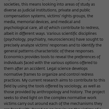
Zweck
der/die Besucher:in durch eine Verlinkung
societies, this means looking into areas of study as
können
auf wiko-berlin.de weitergeleitet wurde.
diverse as judicial institutions, private and public
compensation systems, victims' rights groups, the
media, memorial devices, and medical and
Name
_pk_ses
psychological care, all of which contribute to redress,
albeit in different ways. Various scientific disciplines
Anbieter
Matomo
(psychology, psychiatry, neurosciences) have sought to
precisely analyze victims' responses and to identify the
Laufzeit
30 Minuten
general patterns characteristic of these responses.
Dieses kurzlebige Cookie wird dazu
Economics provides tools to reveal the preferences of
verwendet, vorübergehend Daten über
individuals faced with the various options offered to
Zweck
den aktuellen Aufenthalt des Besuchs auf
them after an accident. Legal science develops
der Webseite des Wissenschaftskollegs
normative frames to organize and control redress
zu speichern.
practices. My current research aims to contribute to this
field by using the tools offered by sociology, as well as
those provided by anthropology and history. The project
seeks to shed light on the complex normative work
victims carry out around each of the mechanisms they