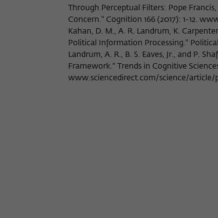
Through Perceptual Filters: Pope Francis
Concern." Cognition 166 (2017): 1-12. ww
Kahan, D. M., A. R. Landrum, K. Carpenter,
Political Information Processing." Politica
Landrum, A. R., B. S. Eaves, Jr., and P. Sh
Framework." Trends in Cognitive Sciences 1
www.sciencedirect.com/science/article/p