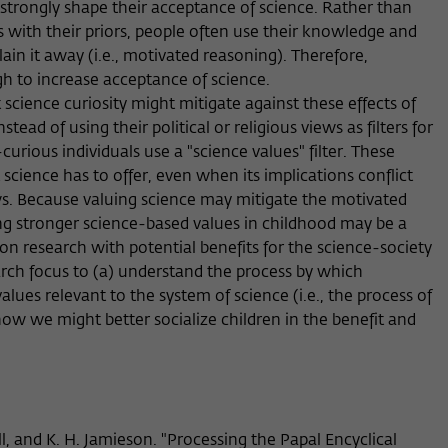
s) strongly shape their acceptance of science. Rather than
Anbieter
Wissenschaftskolleg zu Berlin
ts with their priors, people often use their knowledge and
Anbieter
Matomo
Externe Inhalte
lain it away (i.e., motivated reasoning). Therefore,
Laufzeit
Session-Dauer
Wir verwenden auf unserer Webseite externe Inhalte, um Ihnen
Laufzeit
13 Monate
gh to increase acceptance of science.
zusätzliche Informationen anzubieten. Diese externen Inhalte sind
science curiosity might mitigate against these effects of
Dieses Cookie dient zur Identifizierung einer
Videos der Video-Plattform Vimeo, Inhalte des Nachrichtendienstes
Dieses Cookie dient dazu, den/die Besucher:in
ead of using their political or religious views as filters for
Zweck
Zweck
Session-ID bei der Anmeldung am internen
Bluesky und Karten der OpenStreetMap Foundation (OSMF). Wenn
über eine Besucher-ID zuzuordnen.
Bereich der Webseite des Wissenschaftskollegs.
curious individuals use a "science values" filter. These
Sie der Darstellung externer Inhalte zustimmen, verwendet Vimeo
den lokalen Speicher des Browsers, um Informationen über Ihre
 science has to offer, even when its implications conflict
Nutzung der Videos zu speichern (z.B. Häufigkeit des Aufrufes,
iews. Because valuing science may mitigate the motivated
Name
_pk_ref
Dauer der Abspielzeit, etc). Außerdem willigen Sie ein, dass eine
ling stronger science-based values in childhood may be a
Verbindung zu den externen Diensten ggf. in sog. Drittstaaten wie
Anbieter
Matomo
on research with potential benefits for the science-society
den USA hergestellt wird, deren Datenschutzniveau von der EU
earch focus to (a) understand the process by which
nicht als mit EU-Standards gleichwertig eingeschätzt wurde. Es
Laufzeit
6 Monate
values relevant to the system of science (i.e., the process of
besteht insbesondere das Risiko, dass Ihre Daten durch dortige
how we might better socialize children in the benefit and
Behörden, zu Kontroll- und zu Überwachungszwecken,
Dieses Cookie dient dazu, zu speichern, von
möglicherweise auch ohne Rechtsbehelfsmöglichkeiten, verarbeitet
welcher Website oder Suchmaschine der/die
werden können
Zweck
Besucher:in durch eine Verlinkung auf wiko-
berlin.de weitergeleitet wurde.
ell, and K. H. Jamieson. "Processing the Papal Encyclical