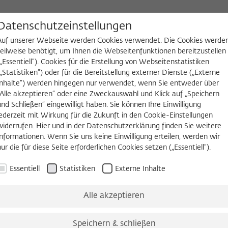
D
Datenschutzeinstellungen
Auf unserer Webseite werden Cookies verwendet. Die Cookies werde
teilweise benötigt, um Ihnen die Webseitenfunktionen bereitzustellen
(„Essentiell“). Cookies für die Erstellung von Webseitenstatistiken
NGEN
WIKOTHEK
FELLOW WERDEN
(„Statistiken“) oder für die Bereitstellung externer Dienste („Externe
Inhalte“) werden hingegen nur verwendet, wenn Sie entweder über
2026/2027
Permanent Fellows
Alumni
„Alle akzeptieren“ oder eine Zweckauswahl und Klick auf „Speichern
und Schließen“ eingewilligt haben. Sie können Ihre Einwilligung
jederzeit mit Wirkung für die Zukunft in den Cookie-Einstellungen
widerrufen. Hier und in der Datenschutzerklärung finden Sie weitere
2018/2019
Informationen. Wenn Sie uns keine Einwilligung erteilen, werden wir
Asheley R. Landrum, Ph.D.
nur die für diese Seite erforderlichen Cookies setzen („Essentiell“).
Essentiell
Statistiken
Externe Inhalte
Science Communication
Texas Tech University, Lubbock
Alle akzeptieren
Born in 1983 in Illinois, USA
Speichern & schließen