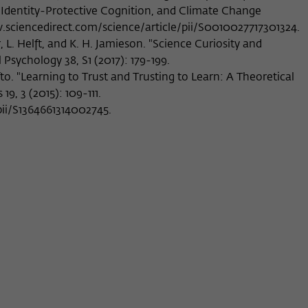
Name
_pk_ses
, Identity-Protective Cognition, and Climate Change
w.sciencedirect.com/science/article/pii/S0010027717301324.
Anbieter
Matomo
 L. Helft, and K. H. Jamieson. "Science Curiosity and
l Psychology 38, S1 (2017): 179-199.
Laufzeit
30 Minuten
afto. "Learning to Trust and Trusting to Learn: A Theoretical
9, 3 (2015): 109-111.
Dieses kurzlebige Cookie wird dazu verwendet,
ii/S1364661314002745.
vorübergehend Daten über den aktuellen
Zweck
Aufenthalt des Besuchs auf der Webseite des
Wissenschaftskollegs zu speichern.