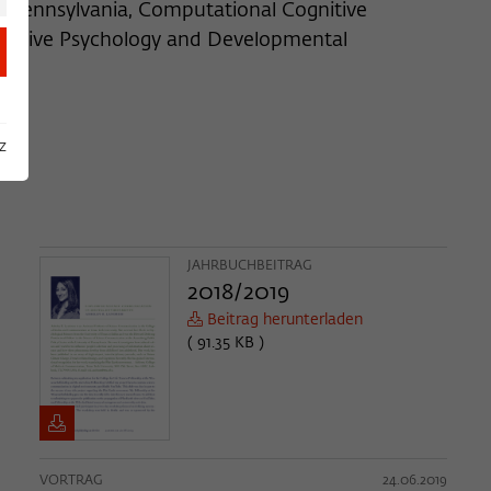
f Pennsylvania, Computational Cognitive
ognitive Psychology and Developmental
z
JAHRBUCHBEITRAG
2018/2019
Beitrag herunterladen
( 91.35 KB )
VORTRAG
24.06.2019