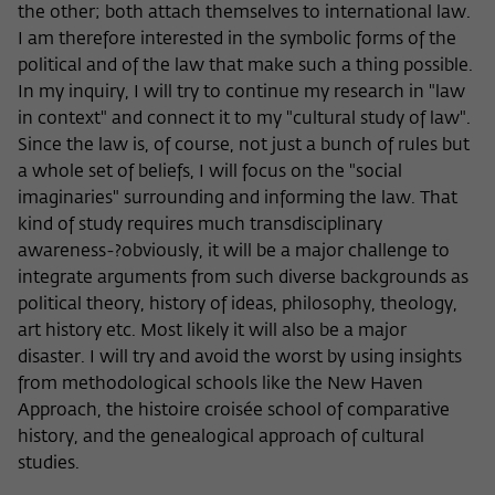
Zweck
the other; both attach themselves to international law.
der/die Besucher:in durch eine Verlinkung
können
I am therefore interested in the symbolic forms of the
auf wiko-berlin.de weitergeleitet wurde.
political and of the law that make such a thing possible.
In my inquiry, I will try to continue my research in "law
Name
_pk_ses
in context" and connect it to my "cultural study of law".
Since the law is, of course, not just a bunch of rules but
Anbieter
Matomo
a whole set of beliefs, I will focus on the "social
imaginaries" surrounding and informing the law. That
Laufzeit
30 Minuten
kind of study requires much transdisciplinary
awareness-?obviously, it will be a major challenge to
Dieses kurzlebige Cookie wird dazu
integrate arguments from such diverse backgrounds as
verwendet, vorübergehend Daten über
Zweck
den aktuellen Aufenthalt des Besuchs auf
political theory, history of ideas, philosophy, theology,
der Webseite des Wissenschaftskollegs
art history etc. Most likely it will also be a major
zu speichern.
disaster. I will try and avoid the worst by using insights
from methodological schools like the New Haven
Approach, the histoire croisée school of comparative
history, and the genealogical approach of cultural
studies.