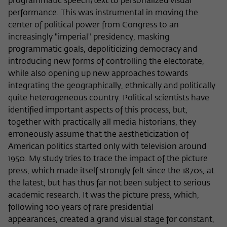
programmatic speech/text to personalized visual
Zweck
der/die Besucher:in durch eine Verlinkung
können
performance. This was instrumental in moving the
auf wiko-berlin.de weitergeleitet wurde.
center of political power from Congress to an
increasingly "imperial" presidency, masking
programmatic goals, depoliticizing democracy and
Name
_pk_ses
introducing new forms of controlling the electorate,
Anbieter
Matomo
while also opening up new approaches towards
integrating the geographically, ethnically and politically
Laufzeit
30 Minuten
quite heterogeneous country. Political scientists have
identified important aspects of this process, but,
Dieses kurzlebige Cookie wird dazu
together with practically all media historians, they
verwendet, vorübergehend Daten über
erroneously assume that the aestheticization of
Zweck
den aktuellen Aufenthalt des Besuchs auf
American politics started only with television around
der Webseite des Wissenschaftskollegs
1950. My study tries to trace the impact of the picture
zu speichern.
press, which made itself strongly felt since the 1870s, at
the latest, but has thus far not been subject to serious
academic research. It was the picture press, which,
following 100 years of rare presidential
appearances, created a grand visual stage for constant,