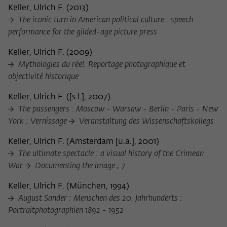
Keller, Ulrich F.
(
2013
)
The iconic turn in American political culture : speech
performance for the gilded-age picture press
Keller, Ulrich F.
(
2009
)
Mythologies du réel. Reportage photographique et
objectivité historique
Keller, Ulrich F.
(
[s.l.], 2007
)
The passengers : Moscow - Warsaw - Berlin - Paris - New
York : Vernissage
Veranstaltung des Wissenschaftskollegs
Keller, Ulrich F.
(
Amsterdam [u.a.], 2001
)
The ultimate spectacle : a visual history of the Crimean
War
Documenting the image ; 7
Keller, Ulrich F.
(
München, 1994
)
August Sander : Menschen des 20. Jahrhunderts :
Portraitphotographien 1892 - 1952