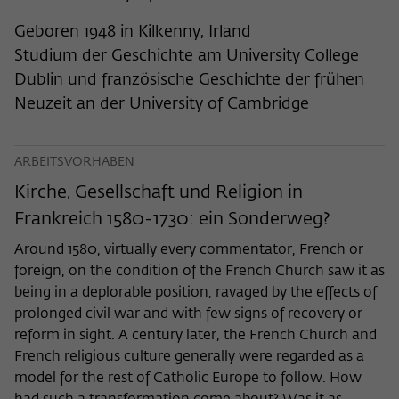
nicht an Dritte weitergegeben.
Geboren 1948 in Kilkenny, Irland
Name
fe_typo_user
Name
Cookie-Informationen anzeigen
_pk_id
Studium der Geschichte am University College
Anbieter
Wissenschaftskolleg zu Berlin
Dublin und französische Geschichte der frühen
Anbieter
Matomo
Externe Inhalte
Neuzeit an der University of Cambridge
Laufzeit
Session-Dauer
Wir verwenden auf unserer Webseite externe Inhalte, um
Laufzeit
13 Monate
Ihnen zusätzliche Informationen anzubieten. Diese externen
Dieses Cookie dient zur Identifizierung
Inhalte sind Videos der Video-Plattform Vimeo, Inhalte des
Dieses Cookie dient dazu, den/die
ARBEITSVORHABEN
einer Session-ID bei der Anmeldung am
Nachrichtendienstes Bluesky und Karten der
Zweck
Besucher:in über eine Besucher-ID
Zweck
Kirche, Gesellschaft und Religion in
OpenStreetMap Foundation (OSMF). Wenn Sie der
internen Bereich der Webseite des
zuzuordnen.
Darstellung externer Inhalte zustimmen, verwendet Vimeo
Wissenschaftskollegs.
Frankreich 1580-1730: ein Sonderweg?
den lokalen Speicher des Browsers, um Informationen über
Ihre Nutzung der Videos zu speichern (z.B. Häufigkeit des
Around 1580, virtually every commentator, French or
Name
_pk_ref
Aufrufes, Dauer der Abspielzeit, etc). Außerdem willigen Sie
foreign, on the condition of the French Church saw it as
ein, dass eine Verbindung zu den externen Diensten ggf. in
being in a deplorable position, ravaged by the effects of
Anbieter
Matomo
sog. Drittstaaten wie den USA hergestellt wird, deren
prolonged civil war and with few signs of recovery or
Datenschutzniveau von der EU nicht als mit EU-Standards
Laufzeit
6 Monate
reform in sight. A century later, the French Church and
gleichwertig eingeschätzt wurde. Es besteht insbesondere
French religious culture generally were regarded as a
das Risiko, dass Ihre Daten durch dortige Behörden, zu
Dieses Cookie dient dazu, zu speichern,
model for the rest of Catholic Europe to follow. How
Kontroll- und zu Überwachungszwecken, möglicherweise
von welcher Website oder Suchmaschine
auch ohne Rechtsbehelfsmöglichkeiten, verarbeitet werden