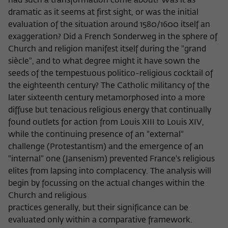
had such a transformation come about? Was it as
Zweck
der/die Besucher:in durch eine Verlinkung
können
dramatic as it seems at first sight, or was the initial
auf wiko-berlin.de weitergeleitet wurde.
evaluation of the situation around 1580/1600 itself an
exaggeration? Did a French Sonderweg in the sphere of
Church and religion manifest itself during the "grand
Name
_pk_ses
siècle", and to what degree might it have sown the
Anbieter
Matomo
seeds of the tempestuous politico-religious cocktail of
the eighteenth century? The Catholic militancy of the
Laufzeit
30 Minuten
later sixteenth century metamorphosed into a more
diffuse but tenacious religious energy that continually
Dieses kurzlebige Cookie wird dazu
found outlets for action from Louis XIII to Louis XIV,
verwendet, vorübergehend Daten über
while the continuing presence of an "external"
Zweck
den aktuellen Aufenthalt des Besuchs auf
challenge (Protestantism) and the emergence of an
der Webseite des Wissenschaftskollegs
"internal" one (Jansenism) prevented France's religious
zu speichern.
elites from lapsing into complacency. The analysis will
begin by focussing on the actual changes within the
Church and religious
practices generally, but their significance can be
evaluated only within a comparative framework.