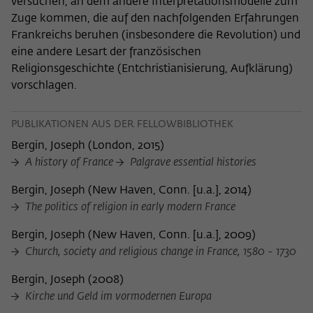
versuchen, an dem andere Interpretationsmodelle zum
Zuge kommen, die auf den nachfolgenden Erfahrungen
Frankreichs beruhen (insbesondere die Revolution) und
eine andere Lesart der französischen
Religionsgeschichte (Entchristianisierung, Aufklärung)
vorschlagen.
PUBLIKATIONEN AUS DER FELLOWBIBLIOTHEK
Bergin, Joseph
(
London, 2015
)
A history of France
Palgrave essential histories
Bergin, Joseph
(
New Haven, Conn. [u.a.], 2014
)
The politics of religion in early modern France
Bergin, Joseph
(
New Haven, Conn. [u.a.], 2009
)
Church, society and religious change in France, 1580 - 1730
Bergin, Joseph
(
2008
)
Kirche und Geld im vormodernen Europa