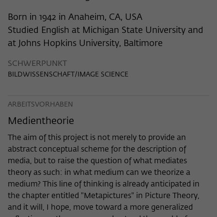
nicht an Dritte weitergegeben.
Born in 1942 in Anaheim, CA, USA
Name
fe_typo_user
Name
Cookie-Informationen anzeigen
_pk_id
Studied English at Michigan State University and
Anbieter
Wissenschaftskolleg zu Berlin
at Johns Hopkins University, Baltimore
Anbieter
Matomo
Externe Inhalte
Laufzeit
Session-Dauer
SCHWERPUNKT
Wir verwenden auf unserer Webseite externe Inhalte, um
Laufzeit
13 Monate
Ihnen zusätzliche Informationen anzubieten. Diese externen
BILDWISSENSCHAFT/IMAGE SCIENCE
Dieses Cookie dient zur Identifizierung
Inhalte sind Videos der Video-Plattform Vimeo, Inhalte des
Dieses Cookie dient dazu, den/die
einer Session-ID bei der Anmeldung am
Nachrichtendienstes Bluesky und Karten der
Zweck
Besucher:in über eine Besucher-ID
Zweck
OpenStreetMap Foundation (OSMF). Wenn Sie der
internen Bereich der Webseite des
ARBEITSVORHABEN
zuzuordnen.
Darstellung externer Inhalte zustimmen, verwendet Vimeo
Wissenschaftskollegs.
Medientheorie
den lokalen Speicher des Browsers, um Informationen über
Ihre Nutzung der Videos zu speichern (z.B. Häufigkeit des
The aim of this project is not merely to provide an
Name
_pk_ref
Aufrufes, Dauer der Abspielzeit, etc). Außerdem willigen Sie
abstract conceptual scheme for the description of
ein, dass eine Verbindung zu den externen Diensten ggf. in
media, but to raise the question of what mediates
Anbieter
Matomo
sog. Drittstaaten wie den USA hergestellt wird, deren
theory as such: in what medium can we theorize a
Datenschutzniveau von der EU nicht als mit EU-Standards
Laufzeit
6 Monate
medium? This line of thinking is already anticipated in
gleichwertig eingeschätzt wurde. Es besteht insbesondere
the chapter entitled "Metapictures" in Picture Theory,
das Risiko, dass Ihre Daten durch dortige Behörden, zu
Dieses Cookie dient dazu, zu speichern,
Kontroll- und zu Überwachungszwecken, möglicherweise
and it will, I hope, move toward a more generalized
von welcher Website oder Suchmaschine
auch ohne Rechtsbehelfsmöglichkeiten, verarbeitet werden