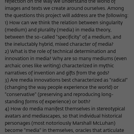
Zweck
reflection on the way we understand the world of
der/die Besucher:in durch eine Verlinkung
können
images and texts we create around ourselves. Among
auf wiko-berlin.de weitergeleitet wurde.
the questions this project will address are the following:
1) How can we think the relation between singularity
(medium) and plurality (media) in media theory,
Name
_pk_ses
between the so-called "specificity" of a medium, and
Anbieter
Matomo
the ineluctably hybrid, mixed character of media?
2) What is the role of technical determination and
Laufzeit
30 Minuten
innovation in media? Why are so many mediums (even
archaic ones like writing) characterized in mythic
Dieses kurzlebige Cookie wird dazu
narratives of invention and gifts from the gods?
verwendet, vorübergehend Daten über
3) Are media innovations best characterized as "radical"
Zweck
den aktuellen Aufenthalt des Besuchs auf
(changing the way people experience the world) or
der Webseite des Wissenschaftskollegs
"conservative" (preserving and reproducing long-
zu speichern.
standing forms of experience) or both?
4) How do media manifest themselves in stereotypical
avatars and mediascapes, so that individual historical
personages (most notoriously Marshall McLuhan)
become "media" in themselves, oracles that articulate