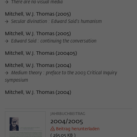
There are no visual media
Mitchell, W.J. Thomas
(
2005
)
Secular divination : Edward Said's humanism
Mitchell, W.J. Thomas
(
2005
)
Edward Said : continuing the conversation
Mitchell, W.J. Thomas
(
200405
)
Mitchell, W.J. Thomas
(
2004
)
Medium theory : preface to the 2003 Critical Inquiry
symposium
Mitchell, W.J. Thomas
(
2004
)
JAHRBUCHBEITRAG
2004/2005
Beitrag herunterladen
( 265.05 KB )