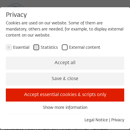
Privacy
Cookies are used on our website. Some of them are
mandatory, others are needed, for example, to display external
content on our website.
Sea
MENU
Search
Essential
Statistics
External content
ZEITSCHRIFT FÜR IDEENGESCHICHTE
Accept all
Unternehmen Unseld
Save & close
Heft XVIII/3 Herbst 2024
Accept essential cookies & scripts only
Goetz, Hartwig, Illies, Maak
Show more information
Essential
Suhrkamp Culture war auch ein Geschäftsmodell.
Essential cookies are needed for basic functionality. This
Legal Notice
|
Privacy
Bücher für das kritische Nachkriegsdeutschland ein
ensures that the website functions properly.
Business. Und Unseld ein Unternehmer, genialer