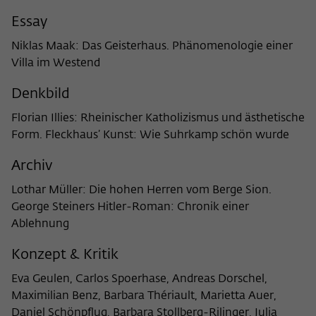
Purpose
temporarily store data about the visitor's
current stay on wiko-berlin.de.
Essay
Niklas Maak: Das Geisterhaus. Phänomenologie einer
Villa im Westend
Denkbild
Florian Illies: Rheinischer Katholizismus und ästhetische
Form. Fleckhaus’ Kunst: Wie Suhrkamp schön wurde
Archiv
Lothar Müller: Die hohen Herren vom Berge Sion.
George Steiners Hitler-Roman: Chronik einer
Ablehnung
Konzept & Kritik
Eva Geulen, Carlos Spoerhase, Andreas Dorschel,
Maximilian Benz, Barbara Thériault, Marietta Auer,
Daniel Schönpflug, Barbara Stollberg-Rilinger, Julia