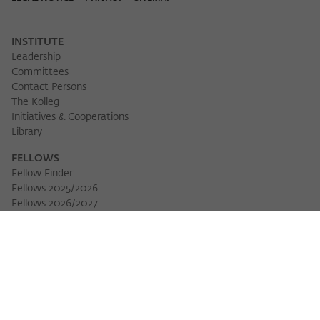
INSTITUTE
Leadership
Committees
Contact Persons
The Kolleg
Initiatives & Cooperations
Library
FELLOWS
Fellow Finder
Fellows 2025/2026
Fellows 2026/2027
Permanent Fellows
Alumni
EVENTS
Calendar of Events
Workshops
Series of Events