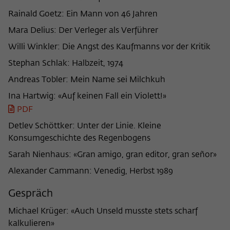
frequency of viewing, duration of playback time, etc).
Rainald Goetz: Ein Mann von 46 Jahren
Name
_pk_ref
Mara Delius: Der Verleger als Verführer
Provider
Matomo
Willi Winkler: Die Angst des Kaufmanns vor der Kritik
Stephan Schlak: Halbzeit, 1974
Lifetime
6 Monate
Andreas Tobler: Mein Name sei Milchkuh
This cookie is used to store from which
Ina Hartwig: «Auf keinen Fall ein Violett!»
website or search engine the visitor was
Purpose
redirected to wiko-berlin.de through a
PDF
link.
Detlev Schöttker: Unter der Linie. Kleine
Konsumgeschichte des Regenbogens
Name
_pk_ses
Sarah Nienhaus: «Gran amigo, gran editor, gran señor»
Alexander Cammann: Venedig, Herbst 1989
Provider
Matomo
Gespräch
Lifetime
30 Minuten
Michael Krüger: «Auch Unseld musste stets scharf
This short-lived cookie is used to
kalkulieren»