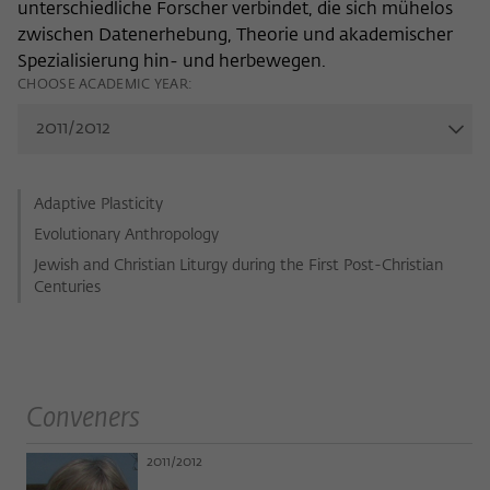
frequency of viewing, duration of playback time, etc).
unterschiedliche Forscher verbindet, die sich mühelos
zwischen Datenerhebung, Theorie und akademischer
Name
_pk_ref
Spezialisierung hin- und herbewegen.
CHOOSE ACADEMIC YEAR:
Provider
Matomo
Lifetime
6 Monate
This cookie is used to store from which
Adaptive Plasticity
website or search engine the visitor was
Purpose
redirected to wiko-berlin.de through a
Evolutionary Anthropology
link.
Jewish and Christian Liturgy during the First Post-Christian
Centuries
Name
_pk_ses
Provider
Matomo
Conveners
Lifetime
30 Minuten
2011/2012
This short-lived cookie is used to