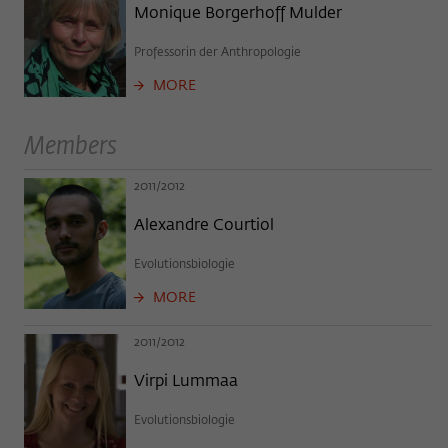
Purpose
temporarily store data about the visitor's
Monique Borgerhoff Mulder
current stay on wiko-berlin.de.
Professorin der Anthropologie
MORE
Members
2011/2012
Alexandre Courtiol
Evolutionsbiologie
MORE
2011/2012
Virpi Lummaa
Evolutionsbiologie