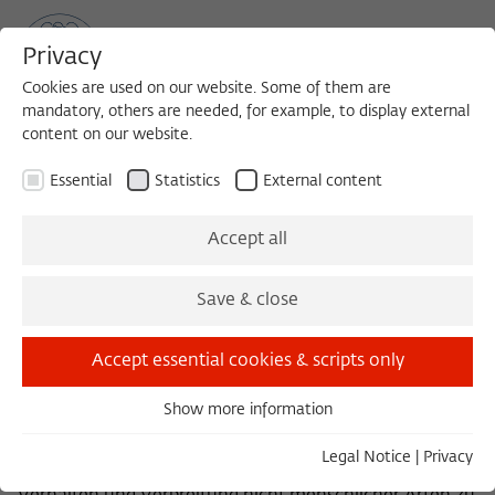
Privacy
Cookies are used on our website. Some of them are
mandatory, others are needed, for example, to display external
content on our website.
Sea
MENU
Search
Essential
Statistics
External content
FOCUS GROUP 2011/2012
Accept all
Evolutionäre
Save & close
Anthropologie
Accept essential cookies & scripts only
Show more information
Die Anthropologie hat in den letzten Jahren einen
Essential
tiefgreifenden Wandel erlebt: Die Evolutionstheorie, die
Essential cookies are needed for basic functionality. This
Legal Notice
|
Privacy
ursprünglich entwickelt wurde, um Lebensgeschichten,
ensures that the website functions properly.