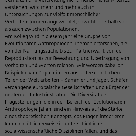
Verhalten und Verbreitung nicht menschlicher Arten zu
Name
cookie_optin
Show cookie information
verstehen, wird mehr und mehr auch in
Untersuchungen zur Vielfalt menschlicher
Provider
Wissenschaftskolleg zu Berlin
Verhaltensformen angewendet, sowohl innerhalb von
Statistics
als auch zwischen Populationen.
These cookies are used to collect statistics regarding the
Lifetime
1 Year
Am Kolleg wird in diesem Jahr eine Gruppe von
use of our website content on our self-administered
Evolutionären Anthropologen Themen erforschen, die
statistics platform Matomo. The information collected
This cookie is used to store your cookie
Purpose
about the use of the website is exclusively available to the
von der Nahrungssuche bis zur Partnerwahl, von der
settings for this website.
Wissenschaftskolleg zu Berlin and will not be passed on to
Reproduktion bis zur Bewahrung und Übertragung von
third parties.
Verhalten und Werten reichen. Wir werden dabei an
Name
fe_typo_user
Beispielen von Populationen aus unterschiedlichen
Name
_pk_id
Show cookie information
Teilen der Welt arbeiten – Sammler und Jäger, Schäfer,
Provider
Wissenschaftskolleg zu Berlin
vergangene europäische Gesellschaften und Bürger der
Provider
Matomo
External content
modernen Industriestaaten. Die Diversität der
Lifetime
Session-Dauer
We use external content on our website to offer you
Lifetime
13 Monate
Fragestellungen, die in den Bereich der Evolutionären
additional information. This external content is, for example,
Anthropologie fallen, sind ein Hinweis auf die Stärke
This cookie is used to identify a session ID
videos from the video platform Vimeo and content from the
This cookie is used to store some details
eines theoretischen Konzepts, das Fragen integrieren
Purpose
when logging in to the internal area of
news service Bluesky. If you agree to the display of external
Purpose
about the user, such as the unique visitor
kann, die üblicherweise in unterschiedliche
the Wissenschaftskolleg website.
content, Vimeo uses the local memory of the browser to
ID
sozialwissenschaftliche Disziplinen fallen, und das
store information about your interaction with videos (e.g.