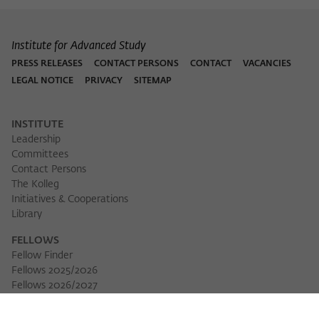
Institute for Advanced Study
PRESS RELEASES
CONTACT PERSONS
CONTACT
VACANCIES
LEGAL NOTICE
PRIVACY
SITEMAP
INSTITUTE
Leadership
Committees
Contact Persons
The Kolleg
Initiatives & Cooperations
Library
FELLOWS
Fellow Finder
Fellows 2025/2026
Fellows 2026/2027
Permanent Fellows
Alumni