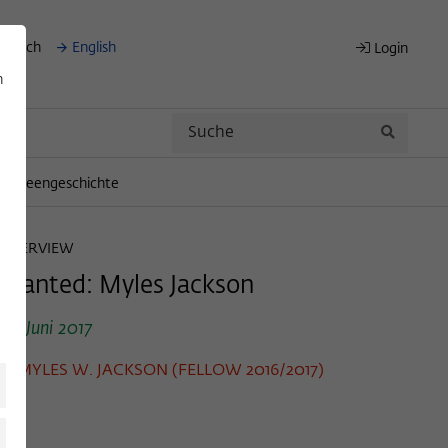
eutsch
English
Login
n
Search
Search
für Ideengeschichte
INTERVIEW
Wanted: Myles Jackson
20. Juni 2017
MYLES W. JACKSON (FELLOW 2016/2017)