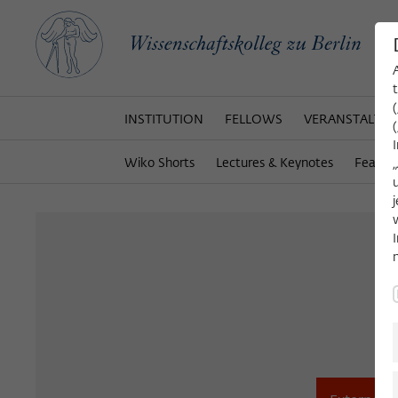
INSTITUTION
FELLOWS
VERANSTALTU
Wiko Shorts
Lectures & Keynotes
Featur