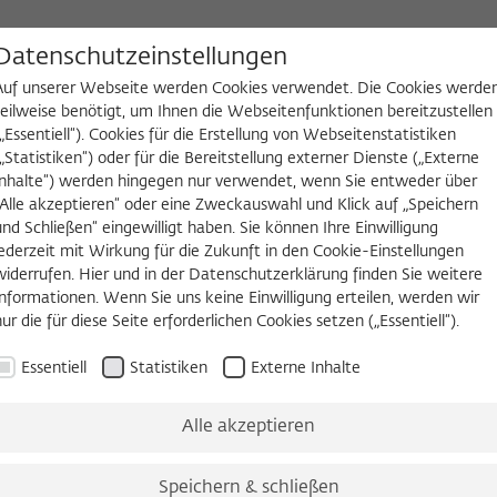
D
Datenschutzeinstellungen
Auf unserer Webseite werden Cookies verwendet. Die Cookies werde
teilweise benötigt, um Ihnen die Webseitenfunktionen bereitzustellen
(„Essentiell“). Cookies für die Erstellung von Webseitenstatistiken
NGEN
WIKOTHEK
FELLOW WERDEN
(„Statistiken“) oder für die Bereitstellung externer Dienste („Externe
Inhalte“) werden hingegen nur verwendet, wenn Sie entweder über
es
Köpfe und Ideen
Arbeitsvorhaben
Jahrbuch
Zeitschrift 
„Alle akzeptieren“ oder eine Zweckauswahl und Klick auf „Speichern
und Schließen“ eingewilligt haben. Sie können Ihre Einwilligung
jederzeit mit Wirkung für die Zukunft in den Cookie-Einstellungen
widerrufen. Hier und in der Datenschutzerklärung finden Sie weitere
Informationen. Wenn Sie uns keine Einwilligung erteilen, werden wir
nur die für diese Seite erforderlichen Cookies setzen („Essentiell“).
Essentiell
Statistiken
Externe Inhalte
Alle akzeptieren
Speichern & schließen