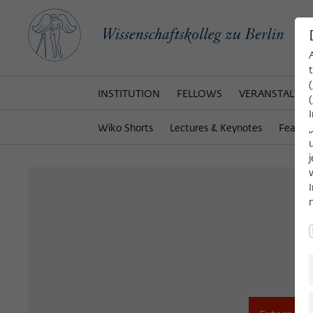
INSTITUTION
FELLOWS
VERANSTALTU
Wiko Shorts
Lectures & Keynotes
Featur