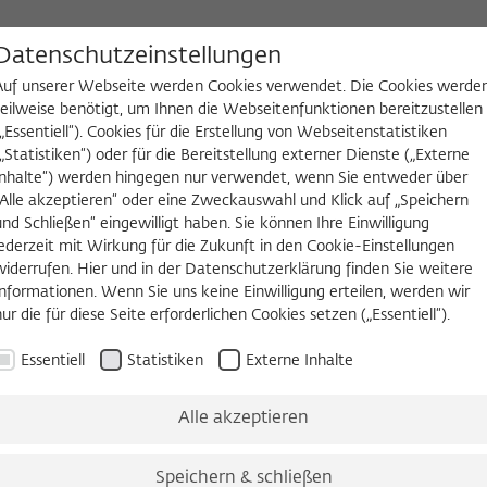
D
Datenschutzeinstellungen
Auf unserer Webseite werden Cookies verwendet. Die Cookies werde
teilweise benötigt, um Ihnen die Webseitenfunktionen bereitzustellen
(„Essentiell“). Cookies für die Erstellung von Webseitenstatistiken
NGEN
WIKOTHEK
FELLOW WERDEN
(„Statistiken“) oder für die Bereitstellung externer Dienste („Externe
Inhalte“) werden hingegen nur verwendet, wenn Sie entweder über
es
Köpfe und Ideen
Arbeitsvorhaben
Jahrbuch
Zeitschrift 
„Alle akzeptieren“ oder eine Zweckauswahl und Klick auf „Speichern
und Schließen“ eingewilligt haben. Sie können Ihre Einwilligung
jederzeit mit Wirkung für die Zukunft in den Cookie-Einstellungen
widerrufen. Hier und in der Datenschutzerklärung finden Sie weitere
Informationen. Wenn Sie uns keine Einwilligung erteilen, werden wir
nur die für diese Seite erforderlichen Cookies setzen („Essentiell“).
Essentiell
Statistiken
Externe Inhalte
Alle akzeptieren
Speichern & schließen