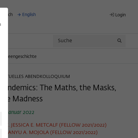
eutsch
English
Login
n
Search
Search
für Ideengeschichte
VIRTUELLES ABENDKOLLOQUIUM
Pandemics: The Maths, the Masks,
the Madness
19. Januar 2022
C. JESSICA E. METCALF (FELLOW 2021/2022)
SANYU A. MOJOLA (FELLOW 2021/2022)