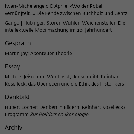
Zweck
der/die Besucher:in durch eine Verlinkung
können
Iwan-Michelangelo D'Aprile: «Wo der Pöbel
auf wiko-berlin.de weitergeleitet wurde.
vernünftelt...» Die Fehde zwischen Buchholz und Gentz
Gangolf Hübinger: Störer, Wühler, Weichensteller. Die
intellektuelle Mobilmachung im 20. Jahrhundert
Name
_pk_ses
Gespräch
Anbieter
Matomo
Martin Jay: Abenteuer Theorie
Laufzeit
30 Minuten
Essay
Dieses kurzlebige Cookie wird dazu
verwendet, vorübergehend Daten über
Michael Jeismann: Wer bleibt, der schreibt. Reinhart
Zweck
den aktuellen Aufenthalt des Besuchs auf
Koselleck, das Überleben und die Ethik des Historikers
der Webseite des Wissenschaftskollegs
zu speichern.
Denkbild
Hubert Locher: Denken in Bildern. Reinhart Kosellecks
Programm
Zur Politischen Ikonologie
Archiv