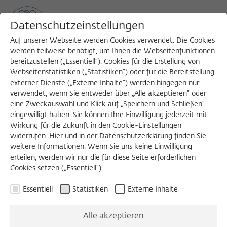
Datenschutzeinstellungen
Auf unserer Webseite werden Cookies verwendet. Die Cookies
werden teilweise benötigt, um Ihnen die Webseitenfunktionen
bereitzustellen („Essentiell“). Cookies für die Erstellung von
Sea
MENU
Search
Webseitenstatistiken („Statistiken“) oder für die Bereitstellung
externer Dienste („Externe Inhalte“) werden hingegen nur
verwendet, wenn Sie entweder über „Alle akzeptieren“ oder
ZEITSCHRIFT FÜR IDEENGESCHICHTE
eine Zweckauswahl und Klick auf „Speichern und Schließen“
eingewilligt haben. Sie können Ihre Einwilligung jederzeit mit
Kampfzone
Wirkung für die Zukunft in den Cookie-Einstellungen
widerrufen. Hier und in der Datenschutzerklärung finden Sie
weitere Informationen. Wenn Sie uns keine Einwilligung
Heft III/4 Winter 2009
erteilen, werden wir nur die für diese Seite erforderlichen
Cookies setzen („Essentiell“).
Münkler, Messling, Iwan-Michelangelo,
Essentiell
Statistiken
Externe Inhalte
Hübinger, Jay, Jeismann, Locher
Alle akzeptieren
Das Winterheft der ZIG begibt sich in das