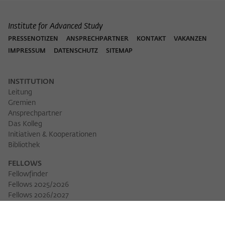
Institute for Advanced Study
PRESSENOTIZEN
ANSPRECHPARTNER
KONTAKT
VAKANZEN
IMPRESSUM
DATENSCHUTZ
SITEMAP
INSTITUTION
Leitung
Gremien
Ansprechpartner
Das Kolleg
Initiativen & Kooperationen
Bibliothek
FELLOWS
Fellowfinder
Fellows 2025/2026
Fellows 2026/2027
Permanent Fellows
Alumni