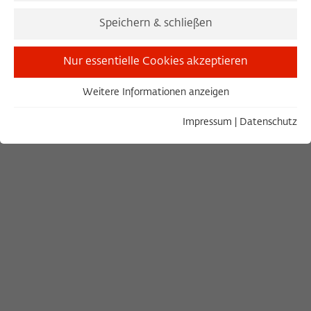
Joanna Tokarska-Bakir
Speichern & schließen
20. März 2025
Nur essentielle Cookies akzeptieren
JOANNA TOKARSKA-BAKIR (FELLOW 2024/2025)
Weitere Informationen anzeigen
Essentiell
Essentielle Cookies werden für grundlegende Funktionen
Impressum
|
Datenschutz
der Webseite benötigt. Dadurch ist gewährleistet, dass die
Webseite einwandfrei funktioniert.
Name
Cookie-Informationen anzeigen
cookie_optin
Anbieter
Wissenschaftskolleg zu Berlin
Statistiken
Diese Cookies dienen der Erfassung von statistischen Daten
Laufzeit
1 Year
zur Nutzung unserer Webseiteninhalte auf unserer
selbstverwalteten Statistikplattform Matomo. Die
Dieses Cookie wird verwendet, um Ihre
Informationen, die über die Nutzung der Webseite
Zweck
Cookie-Einstellungen für diese Webseite
gesammelt werden, stehen ausschließlich dem
zu speichern.
Wissenschaftskolleg zu Berlin zur Verfügung und werden