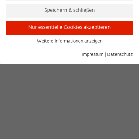
Blaubarts Burg
Speichern & schließen
24. April 2024
Nur essentielle Cookies akzeptieren
JEFFREY DÖRING (FELLOW 2023/2024)
Weitere Informationen anzeigen
Essentiell
Essentielle Cookies werden für grundlegende Funktionen
Impressum
|
Datenschutz
der Webseite benötigt. Dadurch ist gewährleistet, dass die
Webseite einwandfrei funktioniert.
Name
Cookie-Informationen anzeigen
cookie_optin
Anbieter
Wissenschaftskolleg zu Berlin
Statistiken
Diese Cookies dienen der Erfassung von statistischen Daten
Laufzeit
1 Year
zur Nutzung unserer Webseiteninhalte auf unserer
selbstverwalteten Statistikplattform Matomo. Die
Dieses Cookie wird verwendet, um Ihre
Informationen, die über die Nutzung der Webseite
Zweck
Cookie-Einstellungen für diese Webseite
gesammelt werden, stehen ausschließlich dem
zu speichern.
Wissenschaftskolleg zu Berlin zur Verfügung und werden