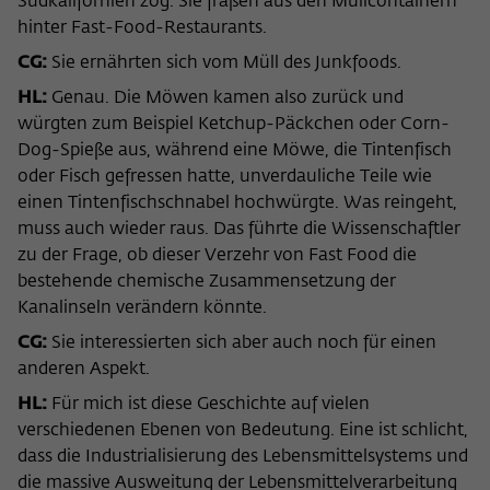
Südkalifornien zog. Sie fraßen aus den Müllcontainern
Zweck
der/die Besucher:in durch eine Verlinkung
können
hinter Fast-Food-Restaurants.
auf wiko-berlin.de weitergeleitet wurde.
CG:
Sie ernährten sich vom Müll des Junkfoods.
HL:
Genau. Die Möwen kamen also zurück und
Name
_pk_ses
würgten zum Beispiel Ketchup-Päckchen oder Corn-
Dog-Spieße aus, während eine Möwe, die Tintenfisch
Anbieter
Matomo
oder Fisch gefressen hatte, unverdauliche Teile wie
einen Tintenfischschnabel hochwürgte. Was reingeht,
Laufzeit
30 Minuten
muss auch wieder raus. Das führte die Wissenschaftler
Dieses kurzlebige Cookie wird dazu
zu der Frage, ob dieser Verzehr von Fast Food die
verwendet, vorübergehend Daten über
bestehende chemische Zusammensetzung der
Zweck
den aktuellen Aufenthalt des Besuchs auf
Kanalinseln verändern könnte.
der Webseite des Wissenschaftskollegs
CG:
Sie interessierten sich aber auch noch für einen
zu speichern.
anderen Aspekt.
HL:
Für mich ist diese Geschichte auf vielen
verschiedenen Ebenen von Bedeutung. Eine ist schlicht,
dass die Industrialisierung des Lebensmittelsystems und
die massive Ausweitung der Lebensmittelverarbeitung