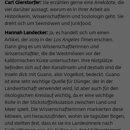
Carl Gierstorfer:
Sie erzählen gerne eine Anekdote, die
nicht an Dritte weitergegeben.
viel darüber aussagt, worum es in Ihrer Arbeit als
Name
fe_typo_user
Name
Cookie-Informationen anzeigen
_pk_id
Historikerin, Wissenschaftlerin und Soziologin geht. Sie
dreht sich um Seemöwen und Junkfood.
Anbieter
Wissenschaftskolleg zu Berlin
Anbieter
Matomo
Externe Inhalte
Hannah Landecker:
Ja, es handelt sich um einen
Laufzeit
Session-Dauer
Wir verwenden auf unserer Webseite externe Inhalte, um
Artikel, der 2019 in der
Los Angeles Times
erschien.
Laufzeit
13 Monate
Ihnen zusätzliche Informationen anzubieten. Diese externen
Darin ging es um Wissenschaftlerinnen und
Dieses Cookie dient zur Identifizierung
Inhalte sind Videos der Video-Plattform Vimeo, Inhalte des
Dieses Cookie dient dazu, den/die
Wissenschaftler, die die Westmöwen vor der
einer Session-ID bei der Anmeldung am
Nachrichtendienstes Bluesky und Karten der
Zweck
Besucher:in über eine Besucher-ID
Zweck
kalifornischen Küste untersuchten. Ihre Nistplätze
OpenStreetMap Foundation (OSMF). Wenn Sie der
internen Bereich der Webseite des
zuzuordnen.
befinden sich auf den Kanalinseln und deshalb sind die
Darstellung externer Inhalte zustimmen, verwendet Vimeo
Wissenschaftskollegs.
Inseln dick mit Guano, also Vogelkot, bedeckt. Guano
den lokalen Speicher des Browsers, um Informationen über
Ihre Nutzung der Videos zu speichern (z.B. Häufigkeit des
ist eine sehr wichtige Quelle für Dünger, der in der
Name
_pk_ref
Aufrufes, Dauer der Abspielzeit, etc). Außerdem willigen Sie
Landwirtschaft verwendet wird, ist aber auch für den
ein, dass eine Verbindung zu den externen Diensten ggf. in
ökologischen Kreislauf wichtig, da er eine wichtige
Anbieter
Matomo
sog. Drittstaaten wie den USA hergestellt wird, deren
Rolle in der Stickstoffzirkulation zwischen Land und
Datenschutzniveau von der EU nicht als mit EU-Standards
Laufzeit
6 Monate
Meer spielt. Die Wissenschaftlerinnen markierten diese
gleichwertig eingeschätzt wurde. Es besteht insbesondere
Möwen, um herauszufinden, wohin sie tagsüber flogen,
das Risiko, dass Ihre Daten durch dortige Behörden, zu
Dieses Cookie dient dazu, zu speichern,
und stellten fest, dass es sie ins Landesinnere nach
Kontroll- und zu Überwachungszwecken, möglicherweise
von welcher Website oder Suchmaschine
auch ohne Rechtsbehelfsmöglichkeiten, verarbeitet werden