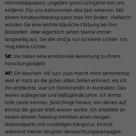
Zweck
Himmelsäquators, ungefähr 5000 Lichtjahre von uns
der/die Besucher:in durch eine Verlinkung
können
entfernt. Für uns Astronomen also fast nebenan. Mit
auf wiko-berlin.de weitergeleitet wurde.
einem Amateurteleskop kann man ihn finden. Vielleicht
würden Sie eine leichte bläuliche Färbung bei ihm
Name
_pk_ses
feststellen. Aber eigentlich sehen Sterne immer
langweilig aus. Sie alle sind ja nur so kleine Lichter. Ich
Anbieter
Matomo
mag kleine Lichter.
SK:
Sie haben eine emotionale Beziehung zu ihrem
Laufzeit
30 Minuten
Forschungsobjekt.
Dieses kurzlebige Cookie wird dazu
AF:
Ein bisschen. HE 1327-2326 macht mich sentimental,
verwendet, vorübergehend Daten über
weil er mich an die guten alten Zeiten erinnert. Als ich
Zweck
den aktuellen Aufenthalt des Besuchs auf
ihn entdeckte, war ich Doktorandin in Australien. Das
der Webseite des Wissenschaftskollegs
waren aufregende und beflügelnde Jahre. Ich lernte
zu speichern.
tolle Leute kennen, fand Dinge heraus, von denen auf
einmal die ganze Welt wissen wollte. Ich arbeitete an
einem älteren Teleskop inmitten eines riesigen
Nationalparks mit unzähligen Kängurus. Einmal,
während meiner längsten Beobachtungskampagne,