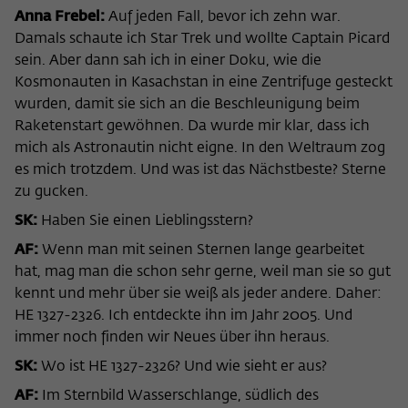
nicht an Dritte weitergegeben.
Anna Frebel:
Auf jeden Fall, bevor ich zehn war.
Damals schaute ich Star Trek und wollte Captain Picard
Name
fe_typo_user
Name
Cookie-Informationen anzeigen
_pk_id
sein. Aber dann sah ich in einer Doku, wie die
Anbieter
Wissenschaftskolleg zu Berlin
Kosmonauten in Kasachstan in eine Zentrifuge gesteckt
Anbieter
Matomo
Externe Inhalte
wurden, damit sie sich an die Beschleunigung beim
Laufzeit
Session-Dauer
Wir verwenden auf unserer Webseite externe Inhalte, um
Raketenstart gewöhnen. Da wurde mir klar, dass ich
Laufzeit
13 Monate
Ihnen zusätzliche Informationen anzubieten. Diese externen
mich als Astronautin nicht eigne. In den Weltraum zog
Dieses Cookie dient zur Identifizierung
Inhalte sind Videos der Video-Plattform Vimeo, Inhalte des
Dieses Cookie dient dazu, den/die
es mich trotzdem. Und was ist das Nächstbeste? Sterne
einer Session-ID bei der Anmeldung am
Nachrichtendienstes Bluesky und Karten der
Zweck
Besucher:in über eine Besucher-ID
Zweck
zu gucken.
OpenStreetMap Foundation (OSMF). Wenn Sie der
internen Bereich der Webseite des
zuzuordnen.
Darstellung externer Inhalte zustimmen, verwendet Vimeo
Wissenschaftskollegs.
SK:
Haben Sie einen Lieblingsstern?
den lokalen Speicher des Browsers, um Informationen über
AF:
Wenn man mit seinen Sternen lange gearbeitet
Ihre Nutzung der Videos zu speichern (z.B. Häufigkeit des
Name
_pk_ref
hat, mag man die schon sehr gerne, weil man sie so gut
Aufrufes, Dauer der Abspielzeit, etc). Außerdem willigen Sie
ein, dass eine Verbindung zu den externen Diensten ggf. in
kennt und mehr über sie weiß als jeder andere. Daher:
Anbieter
Matomo
sog. Drittstaaten wie den USA hergestellt wird, deren
HE 1327-2326. Ich entdeckte ihn im Jahr 2005. Und
Datenschutzniveau von der EU nicht als mit EU-Standards
immer noch finden wir Neues über ihn heraus.
Laufzeit
6 Monate
gleichwertig eingeschätzt wurde. Es besteht insbesondere
SK:
Wo ist HE 1327-2326? Und wie sieht er aus?
das Risiko, dass Ihre Daten durch dortige Behörden, zu
Dieses Cookie dient dazu, zu speichern,
Kontroll- und zu Überwachungszwecken, möglicherweise
AF:
Im Sternbild Wasserschlange, südlich des
von welcher Website oder Suchmaschine
auch ohne Rechtsbehelfsmöglichkeiten, verarbeitet werden