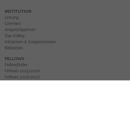
INSTITUTION
Leitung
Gremien
Ansprechpartner
Das Kolleg
Initiativen & Kooperationen
Bibliothek
FELLOWS
Fellowfinder
Fellows 2025/2026
Fellows 2026/2027
Permanent Fellows
Alumni
VERANSTALTUNGEN
Veranstaltungskalender
Workshops
Veranstaltungsreihen
Three Cultures Forum