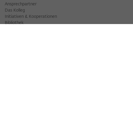
Ansprechpartner
Das Kolleg
Initiativen & Kooperationen
Bibliothek
FELLOWS
Fellowfinder
Fellows 2025/2026
Fellows 2026/2027
Permanent Fellows
Alumni
VERANSTALTUNGEN
Veranstaltungskalender
Workshops
Veranstaltungsreihen
Three Cultures Forum
WIKOTHEK
Wiko Shorts
Lectures & Keynotes
Features