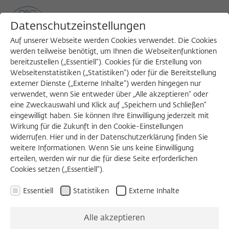
Datenschutzeinstellungen
Auf unserer Webseite werden Cookies verwendet. Die Cookies
werden teilweise benötigt, um Ihnen die Webseitenfunktionen
bereitzustellen („Essentiell“). Cookies für die Erstellung von
Sea
MENU
Search
Webseitenstatistiken („Statistiken“) oder für die Bereitstellung
externer Dienste („Externe Inhalte“) werden hingegen nur
verwendet, wenn Sie entweder über „Alle akzeptieren“ oder
eine Zweckauswahl und Klick auf „Speichern und Schließen“
WORKSHOP
eingewilligt haben. Sie können Ihre Einwilligung jederzeit mit
Freitag, 16.10.2026
Wirkung für die Zukunft in den Cookie-Einstellungen
widerrufen. Hier und in der Datenschutzerklärung finden Sie
09:00 – 18:00 Uhr
weitere Informationen. Wenn Sie uns keine Einwilligung
erteilen, werden wir nur die für diese Seite erforderlichen
Wissenschaftskolleg zu Berlin
Cookies setzen („Essentiell“).
Essentiell
Statistiken
Externe Inhalte
The Anthropology of
Alle akzeptieren