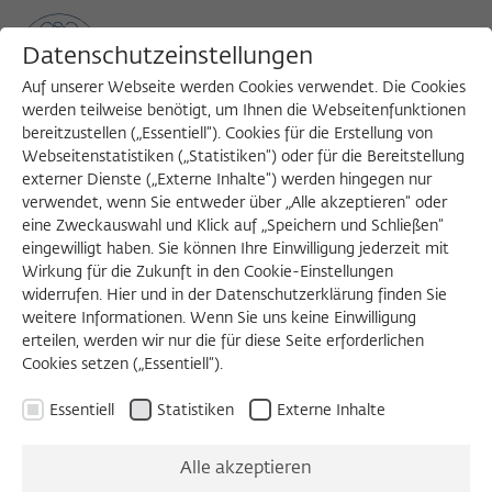
Datenschutzeinstellungen
Auf unserer Webseite werden Cookies verwendet. Die Cookies
werden teilweise benötigt, um Ihnen die Webseitenfunktionen
bereitzustellen („Essentiell“). Cookies für die Erstellung von
Sea
MENU
Search
Webseitenstatistiken („Statistiken“) oder für die Bereitstellung
externer Dienste („Externe Inhalte“) werden hingegen nur
verwendet, wenn Sie entweder über „Alle akzeptieren“ oder
eine Zweckauswahl und Klick auf „Speichern und Schließen“
KOLLOQUIUM
eingewilligt haben. Sie können Ihre Einwilligung jederzeit mit
Dienstag, 30.09.2025
Wirkung für die Zukunft in den Cookie-Einstellungen
widerrufen. Hier und in der Datenschutzerklärung finden Sie
11:00 – 13:00 Uhr
weitere Informationen. Wenn Sie uns keine Einwilligung
erteilen, werden wir nur die für diese Seite erforderlichen
Wissenschaftskolleg zu Berlin
Cookies setzen („Essentiell“).
Essentiell
Statistiken
Externe Inhalte
From Luxury to Crisis? A
Alle akzeptieren