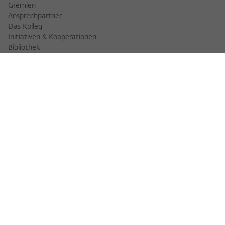
Gremien
Ansprechpartner
Das Kolleg
Initiativen & Kooperationen
Bibliothek
FELLOWS
Fellowfinder
Fellows 2025/2026
Fellows 2026/2027
Permanent Fellows
Alumni
VERANSTALTUNGEN
Veranstaltungskalender
Workshops
Veranstaltungsreihen
Three Cultures Forum
WIKOTHEK
Wiko Shorts
Lectures & Keynotes